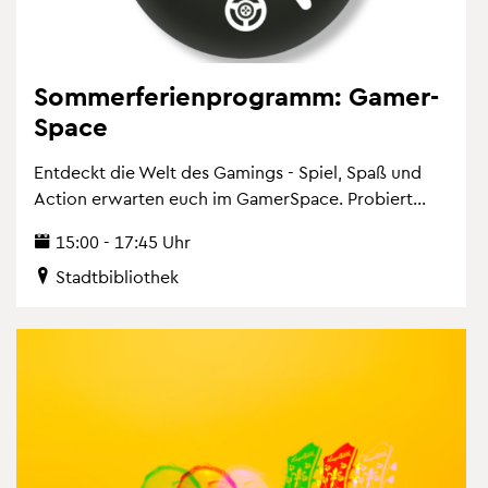
Som­mer­fe­ri­en­pro­gramm: Ga­mer­
Space
Ent­deckt die Welt des Ga­mings - Spiel, Spaß und
Ac­tion er­war­ten euch im Ga­mer­Space. Pro­biert...
15:00 - 17:45 Uhr
Stadt­bi­blio­thek