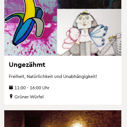
Un­ge­zähmt
Frei­heit, Na­tür­lich­keit und Un­ab­hän­gig­keit!
11:00 - 16:00 Uhr
Grü­ner Wür­fel