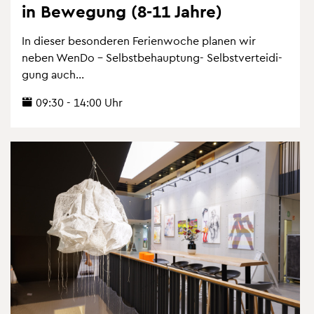
in Be­we­gung (8-11 Jahre)
In die­ser be­son­de­ren Fe­ri­en­wo­che pla­nen wir
neben WenDo – Selbst­be­haup­tung- Selbst­ver­tei­di­
gung auch...
09:30 - 14:00 Uhr