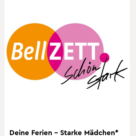
Deine Fe­ri­en – Star­ke Mäd­chen*