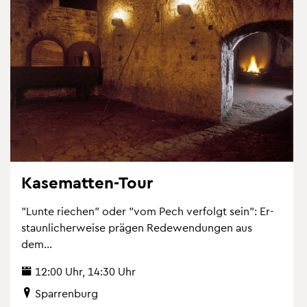
Ka­se­mat­ten-Tour
"Lunte rie­chen" oder "vom Pech ver­folgt sein": Er­
staun­li­cher­wei­se prä­gen Re­de­wen­dun­gen aus
dem...
12:00 Uhr, 14:30 Uhr
Spar­ren­burg