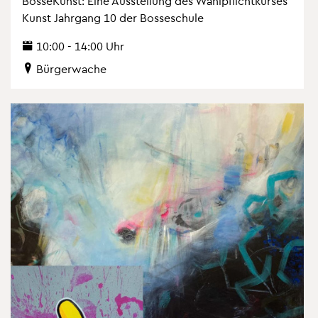
Bos­se­Kunst: Eine Aus­stel­lung des Wahl­pflicht­kur­ses
Kunst Jahr­gang 10 der Bos­se­schu­le
10:00 - 14:00 Uhr
Bür­ger­wa­che