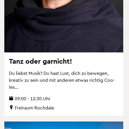
Tanz oder gar­nicht!
Du liebst Musik? Du hast Lust, dich zu be­we­gen,
krea­tiv zu sein und mit an­de­ren etwas rich­tig Coo­
les...
09:00 - 12:30 Uhr
Frei­raum Roch­da­le