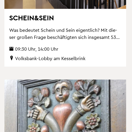
SCHEIN&SEIN
Was be­deu­tet Schein und Sein ei­gent­lich? Mit die­
ser gro­ßen Frage be­schäf­tig­ten sich ins­ge­samt 53...
09:30 Uhr, 14:00 Uhr
Volks­bank-Lobby am Kes­sel­brink