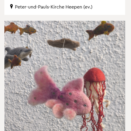
Peter-und-Pauls-Kir­che Hee­pen (ev.)