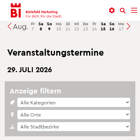
In­
Menü
Suche
halt
an­
an­
an­
sprin­
sprin­
Fr
Sa
So
Mo
Di
Mi
Do
Fr
Sa
So
Mo
Di
M
Aug.
Suchen
7
8
9
10
11
12
13
14
15
16
17
18
1
sprin­
gen
gen
gen
Ver­an­stal­tungs­ter­mi­ne
29. JULI 2026
An­zei­ge fil­tern