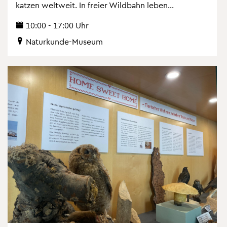
kat­zen welt­weit. In frei­er Wild­bahn leben...
10:00 - 17:00 Uhr
Na­tur­kun­de-Mu­se­um