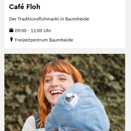
Café Floh
Der Tra­di­ti­ons­floh­markt in Baum­hei­de
09:00 - 11:00 Uhr
Frei­zeit­zen­trum Baum­hei­de