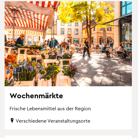
Wo­chen­märk­te
Fri­sche Le­bens­mit­tel aus der Re­gi­on
Ver­schie­de­ne Ver­an­stal­tungs­or­te