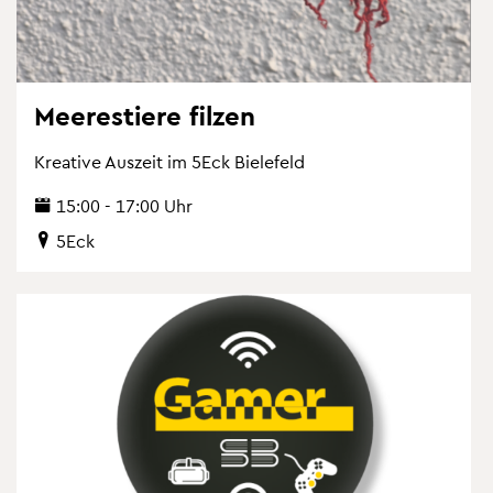
Mee­res­tie­re fil­zen
Krea­ti­ve Aus­zeit im 5Eck Bie­le­feld
15:00 - 17:00 Uhr
5Eck