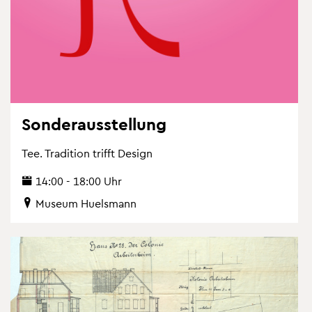
Son­der­aus­stel­lung
Tee. Tra­di­ti­on trifft De­sign
14:00 - 18:00 Uhr
Mu­se­um Hu­els­mann