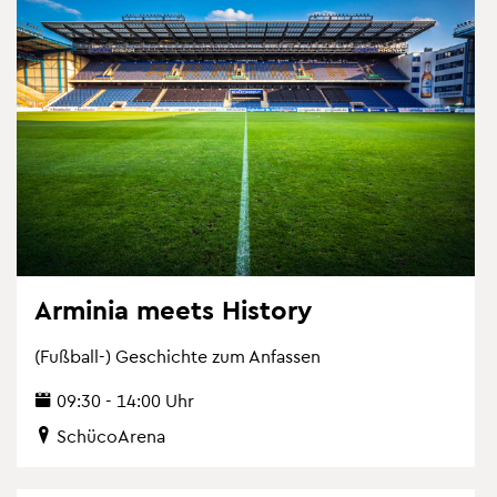
Ar­mi­nia meets His­to­ry
(Fuß­ball-) Ge­schich­te zum An­fas­sen
09:30 - 14:00 Uhr
Schü­co­Are­na