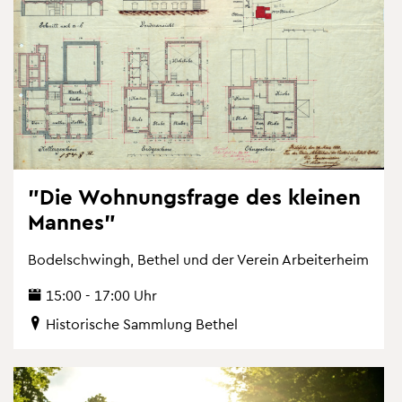
"Die Woh­nungs­fra­ge des klei­nen
Man­nes"
Bo­del­schwingh, Be­thel und der Ver­ein Ar­bei­ter­heim
15:00 - 17:00 Uhr
His­to­ri­sche Samm­lung Be­thel