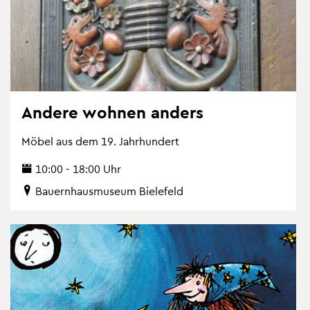
An­de­re woh­nen an­ders
Möbel aus dem 19. Jahr­hun­dert
10:00 - 18:00 Uhr
Bau­ern­haus­mu­se­um Bie­le­feld