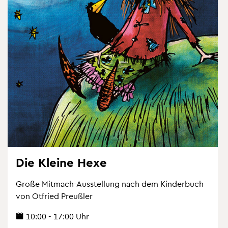
Die Klei­ne Hexe
Große Mit­mach-Aus­stel­lung nach dem Kin­der­buch
von Ot­fried Preu­ß­ler
10:00 - 17:00 Uhr