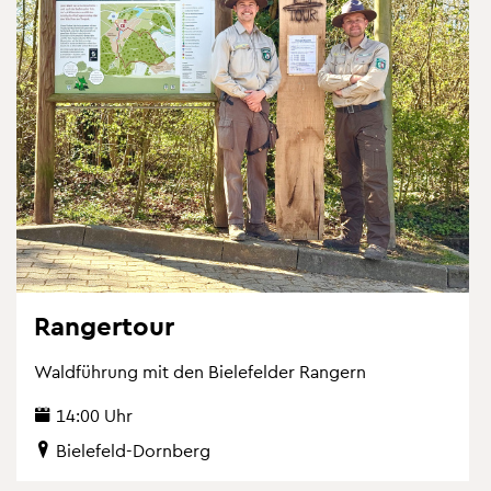
Ran­ger­tour
Wald­füh­rung mit den Bie­le­fel­der Ran­gern
14:00 Uhr
Bie­le­feld-Dorn­berg