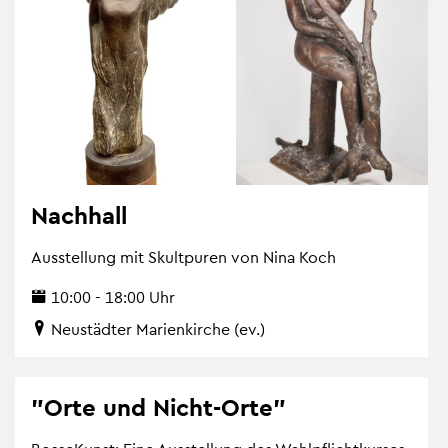
Nach­hall
Aus­stel­lung mit Skultpu­ren von Nina Koch
10:00 - 18:00 Uhr
Neu­städ­ter Ma­ri­en­kir­che (ev.)
"Orte und Nicht-Orte"