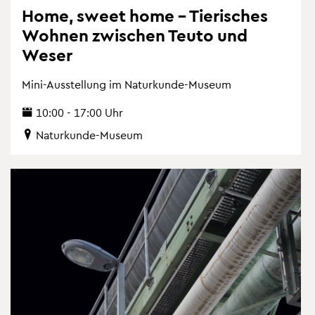
Home, sweet home – Tie­ri­sches
Woh­nen zwi­schen Teuto und
Weser
Mini-Aus­stel­lung im Na­tur­kun­de-Mu­se­um
10:00 - 17:00 Uhr
Na­tur­kun­de-Mu­se­um