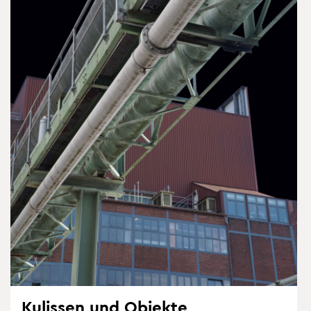
Ku­lis­sen und Ob­jek­te