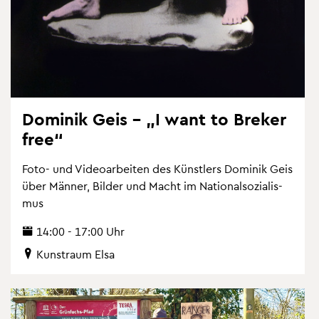
Do­mi­nik Geis – „I want to Bre­ker
free“
Foto- und Vi­deo­ar­bei­ten des Künst­lers Do­mi­nik Geis
über Män­ner, Bil­der und Macht im Na­tio­nal­so­zia­lis­
mus
14:00 - 17:00 Uhr
Kunst­raum Elsa