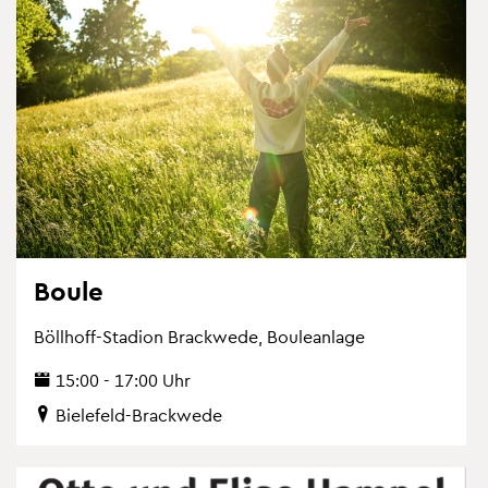
Boule
Böll­hoff-Sta­di­on Brack­we­de, Bou­le­an­la­ge
15:00 - 17:00 Uhr
Bie­le­feld-Brack­we­de