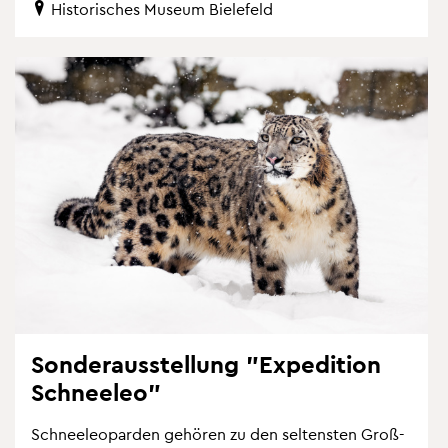
His­to­ri­sches Mu­se­um Bie­le­feld
Son­der­aus­stel­lung "Ex­pe­di­ti­on
Schnee­leo"
Schnee­leo­par­den ge­hö­ren zu den sel­tens­ten Gro­ß­