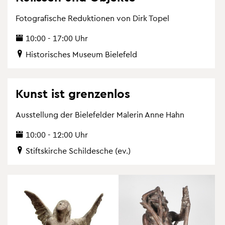
Fo­to­gra­fi­sche Re­duk­tio­nen von Dirk Topel
10:00 - 17:00 Uhr
His­to­ri­sches Mu­se­um Bie­le­feld
Kunst ist gren­zen­los
Aus­stel­lung der Bie­le­fel­der Ma­le­rin Anne Hahn
10:00 - 12:00 Uhr
Stifts­kir­che Schil­desche (ev.)