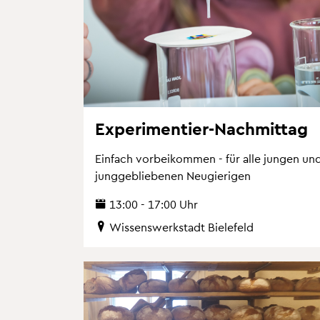
Ex­pe­ri­men­tier-Nach­mit­tag
Ein­fach vor­bei­kom­men - für alle jun­gen un
jung­ge­blie­be­nen Neu­gie­ri­gen
13:00 - 17:00 Uhr
Wis­sens­werk­stadt Bie­le­feld