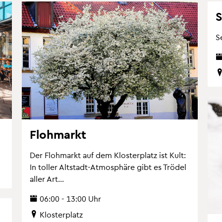
S
S
Floh­markt
Der Floh­markt auf dem Klos­ter­platz ist Kult:
In tol­ler Alt­stadt-At­mo­sphä­re gibt es Trö­del
aller Art...
06:00 - 13:00 Uhr
Klos­ter­platz