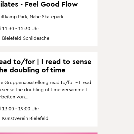
i­la­tes - Feel Good Flow
ult­kamp Park, Nähe Skate­park
11:30 - 12:30 Uhr
Bie­le­feld-Schil­desche
ead to/for | I read to sense
he dou­bling of time
ie Grup­pen­aus­stel­lung read to/for – I read
o sense the dou­bling of time ver­sam­melt
­bei­ten von...
13:00 - 19:00 Uhr
Kunst­ver­ein Bie­le­feld