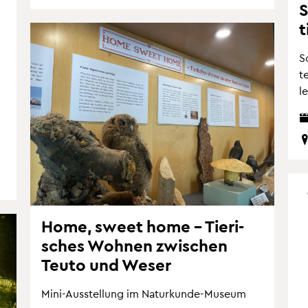
S
t
S
t
l
Home, sweet home – Tie­ri­
sches Woh­nen zwi­schen
Teuto und Weser
Mini-Aus­stel­lung im Na­tur­kun­de-Mu­se­um