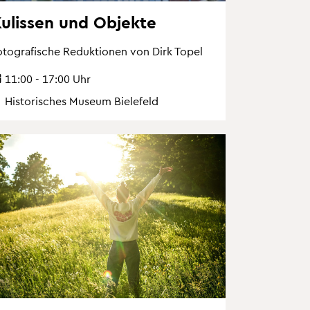
u­lis­sen und Ob­jek­te
o­to­gra­fi­sche Re­duk­tio­nen von Dirk Topel
11:00 - 17:00 Uhr
His­to­ri­sches Mu­se­um Bie­le­feld