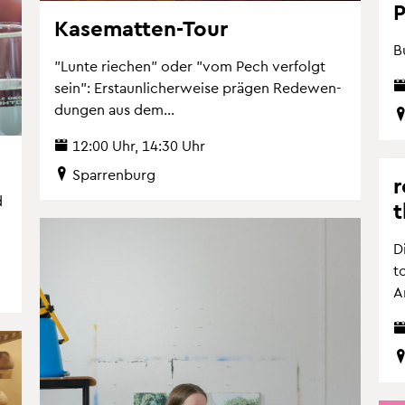
P
Ka­se­mat­ten-Tour
B
"Lunte rie­chen" oder "vom Pech ver­folgt
sein": Er­staun­li­cher­wei­se prä­gen Re­de­wen­
dun­gen aus dem...
12:00 Uhr, 14:30 Uhr
Spar­ren­burg
r
d
t
D
t
Ar