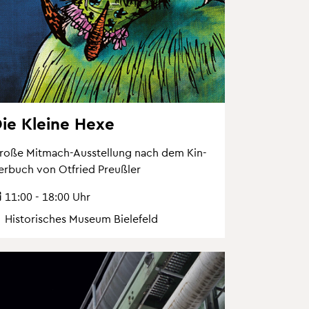
ie Klei­ne Hexe
roße Mit­mach-Aus­stel­lung nach dem Kin­
er­buch von Ot­fried Preu­ß­ler
11:00 - 18:00 Uhr
His­to­ri­sches Mu­se­um Bie­le­feld