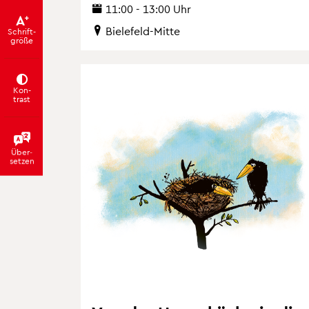
11:00 - 13:00 Uhr
Bie­le­feld-Mitte
Schrift­
grö­ße
Kon­
trast
Über­
set­zen