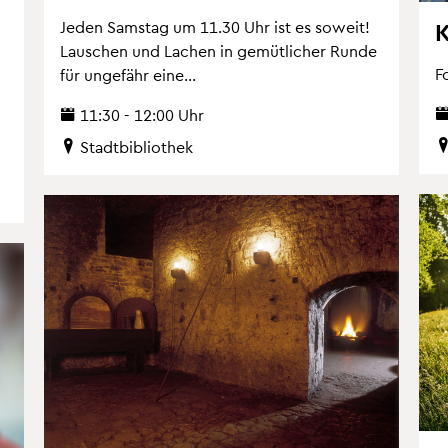
K
Jeden Sams­tag um 11.30 Uhr ist es so­weit!
Lau­schen und La­chen in ge­müt­li­cher Runde
F
für un­ge­fähr eine...
11:30 - 12:00 Uhr
Stadt­bi­blio­thek