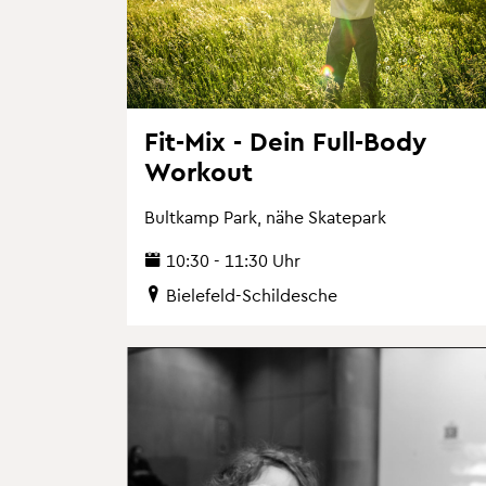
Fit-Mix - Dein Full-Body
Work­out
Bult­kamp Park, nähe Skate­park
10:30 - 11:30 Uhr
Bie­le­feld-Schil­desche