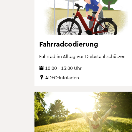
Fahr­rad­co­die­rung
Fahr­rad im All­tag vor Dieb­stahl schüt­zen
10:00 - 13:00 Uhr
ADFC-In­fo­la­den