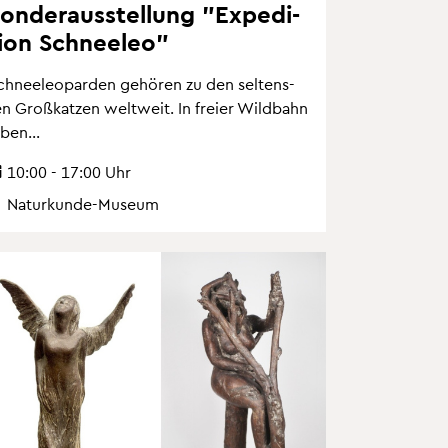
on­der­aus­stel­lung "Ex­pe­di­
i­on Schnee­leo"
chnee­leo­par­den ge­hö­ren zu den sel­tens­
en Gro­ß­kat­zen welt­weit. In frei­er Wild­bahn
eben...
10:00 - 17:00 Uhr
Na­tur­kun­de-Mu­se­um