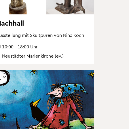
ach­hall
us­stel­lung mit Skultpu­ren von Nina Koch
10:00 - 18:00 Uhr
Neu­städ­ter Ma­ri­en­kir­che (ev.)