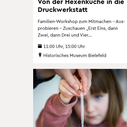
Von der He­xen­kü­che in die
Druck­werk­statt
Fa­mi­li­en-Work­shop zum Mit­ma­chen – Aus­
pro­bie­ren – Zu­schau­en „Erst Eins, dann
Zwei, dann Drei und Vier...
11:00 Uhr, 15:00 Uhr
His­to­ri­sches Mu­se­um Bie­le­feld