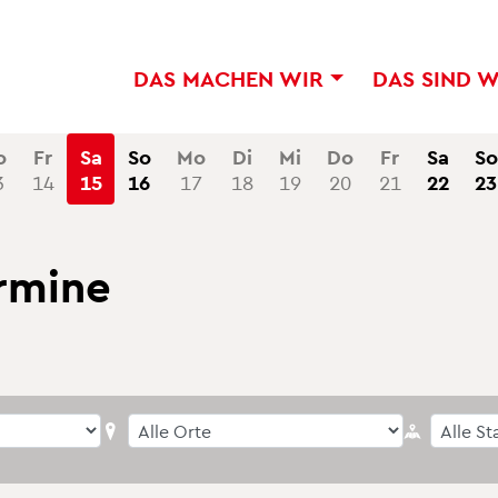
DAS MA­CHEN WIR
DAS SIND 
o
Fr
Sa
So
Mo
Di
Mi
Do
Fr
Sa
So
3
14
15
16
17
18
19
20
21
22
23
r­mi­ne