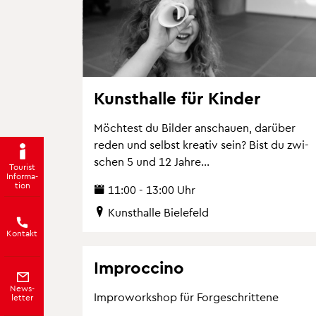
Kunst­hal­le für Kin­der
Möch­test du Bil­der an­schau­en, dar­über
reden und selbst krea­tiv sein? Bist du zwi­
schen 5 und 12 Jahre...
Tou­rist
In­for­ma­
ti­on
11:00 - 13:00 Uhr
Kunst­hal­le Bie­le­feld
Kon­takt
Improcci­no
News­
Im­pro­work­shop für For­ge­schrit­te­ne
let­ter