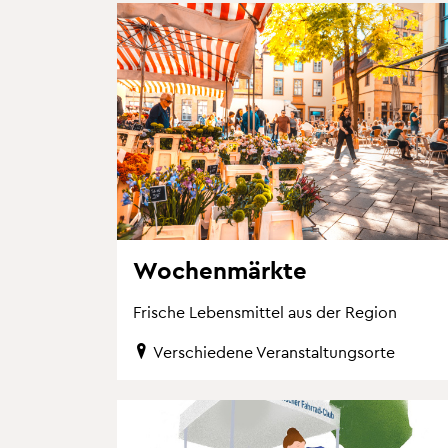
Wo­chen­märk­te
Fri­sche Le­bens­mit­tel aus der Re­gi­on
Ver­schie­de­ne Ver­an­stal­tungs­or­te