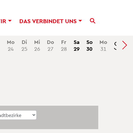
WIR
DAS VER­BIN­DET UNS
Se
Mo
Di
Mi
Do
Fr
Sa
So
Mo
24
25
26
27
28
29
30
31