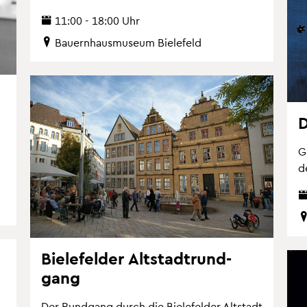
11:00 - 18:00 Uhr
Bau­ern­haus­mu­se­um Bie­le­feld
D
G
d
Bie­le­fel­der Alt­stadt­rund­
gang
Der Rund­gang durch die Bie­le­fel­der Alt­stadt