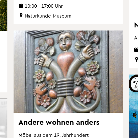
10:00 - 17:00 Uhr
Na­tur­kun­de-Mu­se­um
N
A
An­de­re woh­nen an­ders
Möbel aus dem 19. Jahr­hun­dert