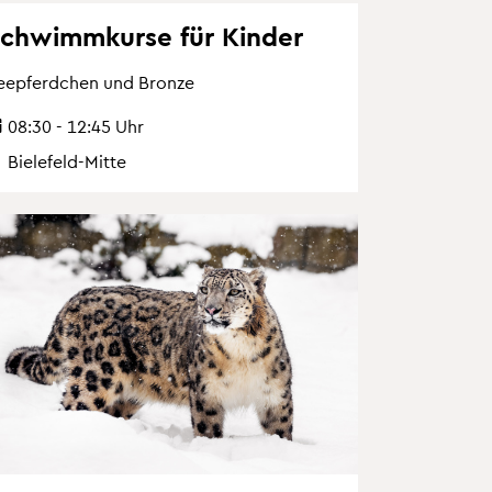
chwimm­kur­se für Kin­der
ee­pferd­chen und Bron­ze
08:30 - 12:45 Uhr
Bie­le­feld-Mitte