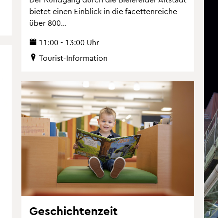
bie­tet einen Ein­blick in die fa­cet­ten­rei­che
über 800...
11:00 - 13:00 Uhr
Tou­rist-In­for­ma­ti­on
Ge­schich­ten­zeit