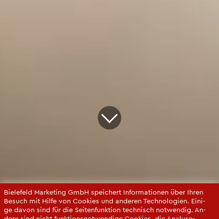
Bie­le­feld Mar­ke­ting GmbH spei­chert In­for­ma­tio­nen über Ihren
Be­such mit Hilfe von Coo­kies und an­de­ren Tech­no­lo­gi­en. Ei­ni­
ge davon sind für die Sei­ten­funk­ti­on tech­nisch not­wen­dig. An­
de­re sind nicht funk­ti­ons­not­wen­di­ge Coo­kies, die Ana­ly­se-