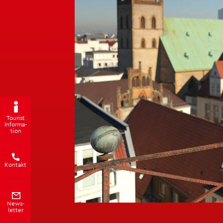
Tou­rist
In­for­ma­
ti­on
Kon­takt
News­
let­ter