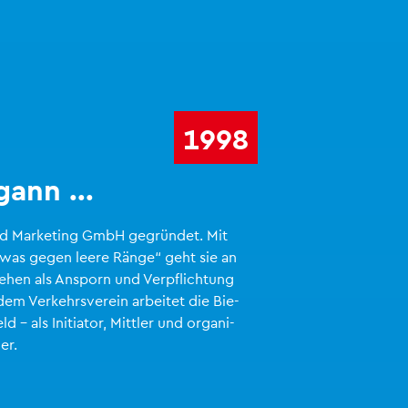
1998
gann ...
feld Mar­ke­ting GmbH ge­grün­det. Mit
was gegen leere Ränge“ geht sie an
e­hen als An­sporn und Ver­pflich­tung
em Ver­kehrs­ver­ein ar­bei­tet die Bie­
eld – als In­itia­tor, Mitt­ler und or­ga­ni­
ner.