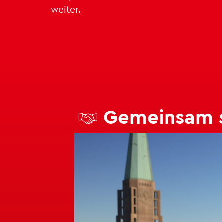
wei­ter.
Ge­mein­sam si
