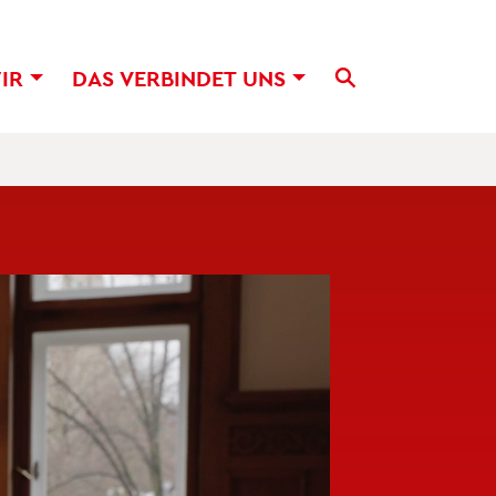
WIR
DAS VER­BIN­DET UNS