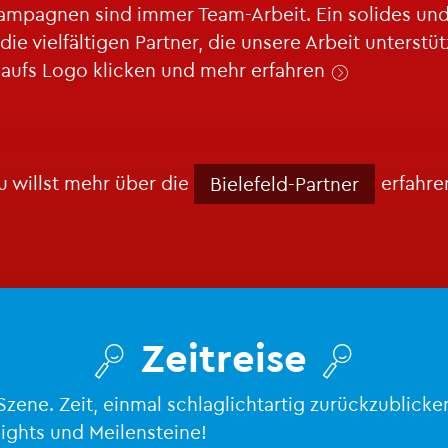
m­pa­gnen sind immer Team-Ar­beit. Ein so­li­des und in
el­fäl­ti­gen Part­ner, die un­se­re Ar­beit un­ter­stüt­z
ch aufs Logo kli­cken und mehr er­fah­ren

u willst mehr über die
er­fah­r
Bie­le­feld-Part­ner
Zeit­rei­se


n Szene. Zeit, ein­mal schlag­licht­ar­tig zu­rück­zu­bli
ights und Mei­len­stei­ne!