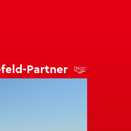
­feld-Part­ner
