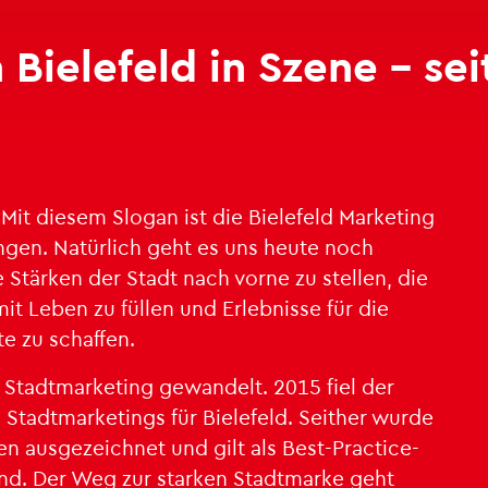
 Bie­le­feld in Szene – sei
 die­sem Slo­gan ist die Bie­le­feld Mar­ke­ting
­gen. Na­tür­lich geht es uns heute noch
e Stär­ken der Stadt nach vorne zu stel­len, die
 mit Leben zu fül­len und Er­leb­nis­se für die
e zu schaf­fen.
 Stadt­mar­ke­ting ge­wan­delt. 2015 fiel der
Stadt­mar­ke­tings für Bie­le­feld. Seit­her wurde
en aus­ge­zeich­net und gilt als Best-Prac­ti­ce-
land. Der Weg zur star­ken Stadt­mar­ke geht