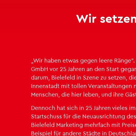
Wir set­zen
„Wir haben etwas gegen leere Ränge". Mit
GmbH vor 25 Jah­ren an den Start ge­gan
darum, Bie­le­feld in Szene zu set­zen, di
In­nen­stadt mit tol­len Ver­an­stal­tun­gen
Men­schen, die hier leben, und ihre Gäst
Den­noch hat sich in 25 Jah­ren vie­les im
Start­schuss für die Neu­aus­rich­tung des 
Bie­le­feld Mar­ke­ting mehr­fach mit Prei­s
Bei­spiel für an­de­re Städ­te in Deutsch­