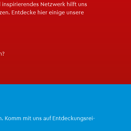
­spi­rie­ren­des Netz­werk hilft uns
en. Ent­de­cke hier ei­ni­ge un­se­re
en?
­cken. Komm mit uns auf Ent­de­ckungs­rei­