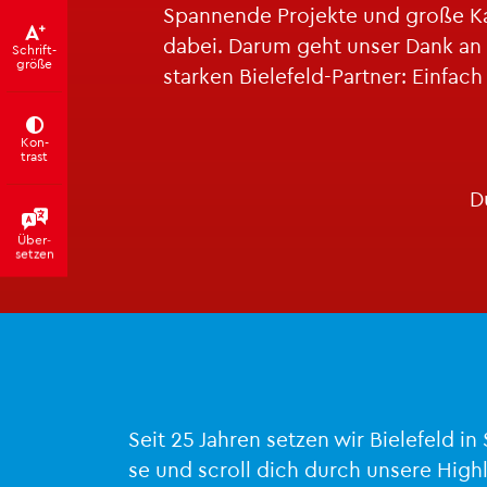
Span­nen­de Pro­jek­te und große Ka
dabei. Darum geht unser Dank an die vi
Schrift­
grö­ße
star­ken Bie­le­feld-Part­ner: Ein­fa
Kon­
trast
D
Über­
set­zen
Seit 25 Jah­ren set­zen wir Bie­le­feld i
se und scroll dich durch un­se­re High­l