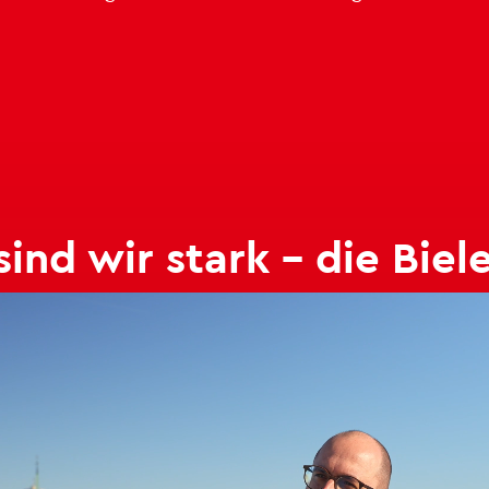
nd wir stark – die Bie­le