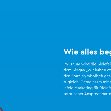
Wie alles be­
Im Ja­nu­ar wird die Bie­le­
dem Slo­gan „Wir haben et
den Start. Sym­bo­lisch ge­s
zu­gleich. Ge­mein­sam mit d
le­feld Mar­ke­ting für Bie­le­f
sa­to­ri­scher An­sprech­part­