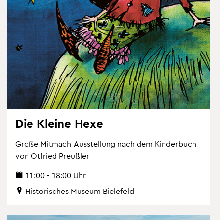
Die Klei­ne Hexe
Große Mit­mach-Aus­stel­lung nach dem Kin­der­buch
von Ot­fried Preu­ß­ler
11:00 - 18:00 Uhr
His­to­ri­sches Mu­se­um Bie­le­feld