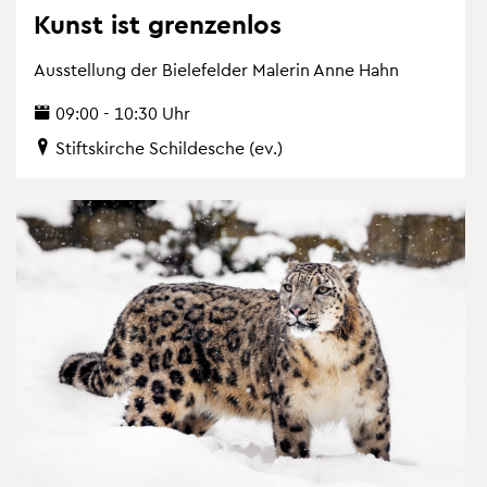
Kunst ist gren­zen­los
Aus­stel­lung der Bie­le­fel­der Ma­le­rin Anne Hahn
09:00 - 10:30 Uhr
Stifts­kir­che Schil­desche (ev.)