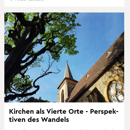
Kir­chen als Vier­te Orte - Per­spek­
ti­ven des Wan­dels