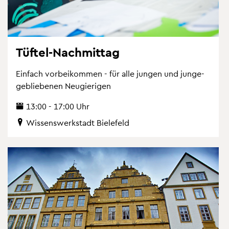
Tüf­tel-Nach­mit­tag
Ein­fach vor­bei­kom­men - für alle jun­gen und jun­ge­
ge­blie­be­nen Neu­gie­ri­gen
13:00 - 17:00 Uhr
Wis­sens­werk­stadt Bie­le­feld