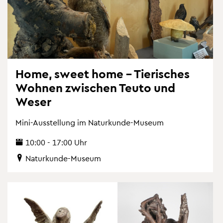
Home, sweet home – Tie­ri­sches
Woh­nen zwi­schen Teuto und
Weser
Mini-Aus­stel­lung im Na­tur­kun­de-Mu­se­um
10:00 - 17:00 Uhr
Na­tur­kun­de-Mu­se­um