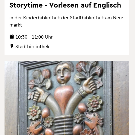
Sto­ry­ti­me - Vor­le­sen auf Eng­lisch
in der Kin­der­bi­blio­thek der Stadt­bi­blio­thek am Neu­
markt
10:30 - 11:00 Uhr
Stadt­bi­blio­thek