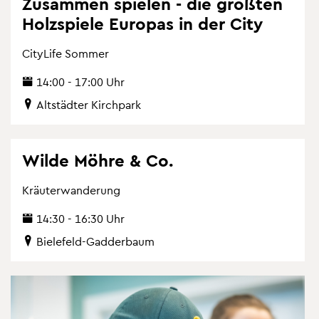
Zu­sam­men spie­len - die grö­ß­ten
Holz­spie­le Eu­ro­pas in der City
Ci­ty­Li­fe Som­mer
14:00 - 17:00 Uhr
Alt­städ­ter Kirch­park
Wilde Möhre & Co.
Kräu­ter­wan­de­rung
14:30 - 16:30 Uhr
Bie­le­feld-Gad­der­baum