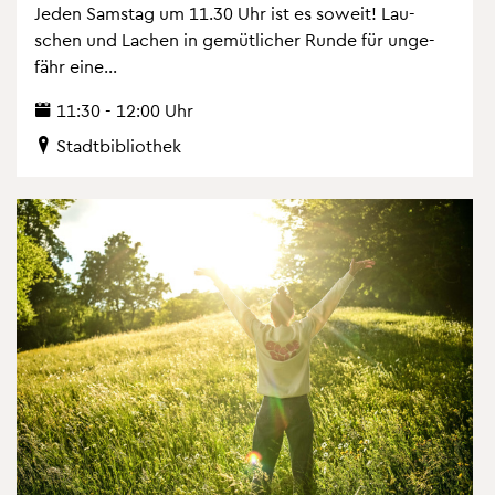
Jeden Sams­tag um 11.30 Uhr ist es so­weit! Lau­
schen und La­chen in ge­müt­li­cher Runde für un­ge­
fähr eine...
11:30 - 12:00 Uhr
Stadt­bi­blio­thek