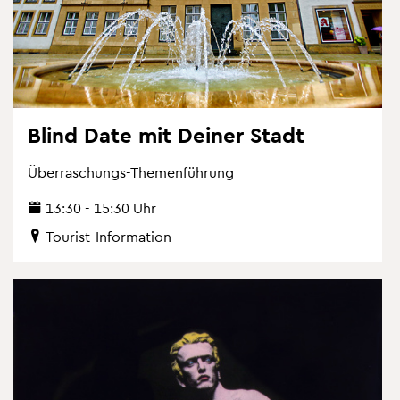
Blind Date mit Dei­ner Stadt
Über­ra­schungs-The­men­füh­rung
13:30 - 15:30 Uhr
Tou­rist-In­for­ma­ti­on