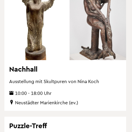
Nach­hall
Aus­stel­lung mit Skultpu­ren von Nina Koch
10:00 - 18:00 Uhr
Neu­städ­ter Ma­ri­en­kir­che (ev.)
Puz­zle-Treff