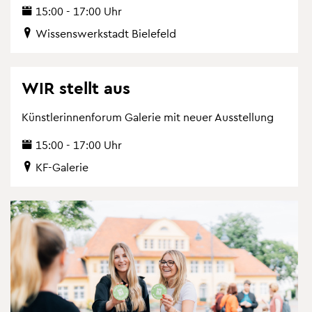
15:00 - 17:00 Uhr
Wis­sens­werk­stadt Bie­le­feld
WIR stellt aus
Künst­le­rin­nen­fo­rum Ga­le­rie mit neuer Aus­stel­lung
15:00 - 17:00 Uhr
KF-Ga­le­rie