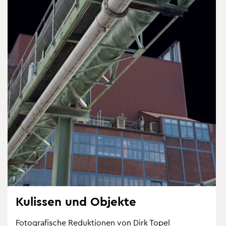
Ku­lis­sen und Ob­jek­te
Fo­to­gra­fi­sche Re­duk­tio­nen von Dirk Topel