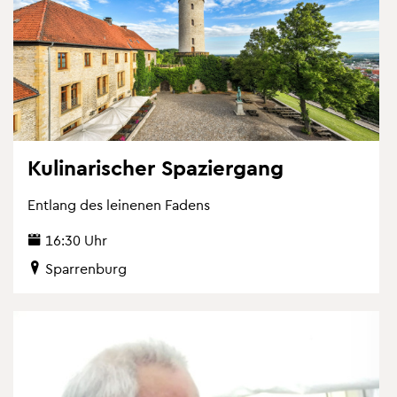
Ku­li­na­ri­scher Spa­zier­gang
Ent­lang des lei­ne­nen Fa­dens
16:30 Uhr
Spar­ren­burg