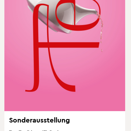
Son­der­aus­stel­lung