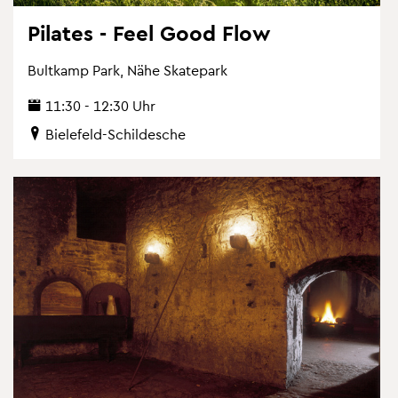
Pi­la­tes - Feel Good Flow
Bult­kamp Park, Nähe Skate­park
11:30 - 12:30 Uhr
Bie­le­feld-Schil­desche