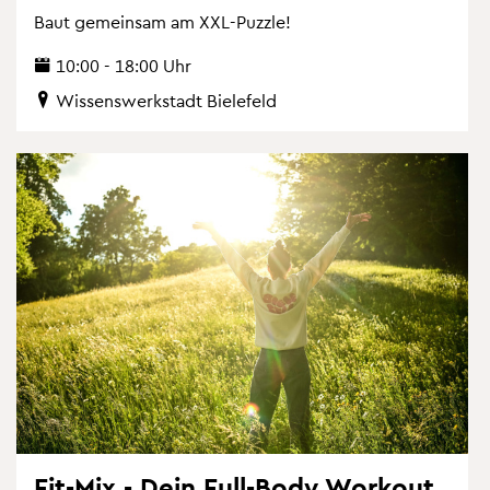
Baut ge­mein­sam am XXL-Puz­zle!
10:00 - 18:00 Uhr
Wis­sens­werk­stadt Bie­le­feld
Fit-Mix - Dein Full-Body Work­out