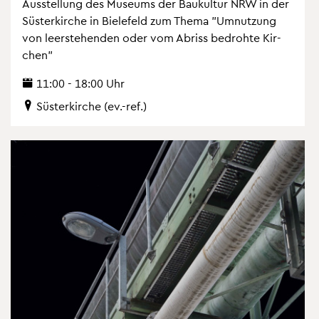
Aus­stel­lung des Mu­se­ums der Bau­kul­tur NRW in der
Süs­ter­kir­che in Bie­le­feld zum Thema "Um­nut­zung
von leer­ste­hen­den oder vom Ab­riss be­droh­te Kir­
chen"
11:00 - 18:00 Uhr
Süs­ter­kir­che (ev.-ref.)