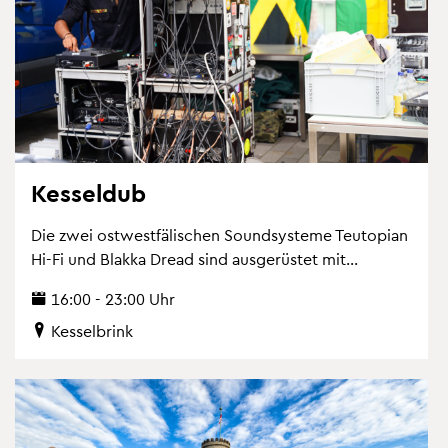
Kes­sel­dub
Die zwei ost­west­fä­li­schen Sound­sys­te­me Te­u­to­pi­an
Hi-Fi und Blak­ka Dread sind aus­ge­rüs­tet mit...
16:00 - 23:00 Uhr
Kes­sel­brink