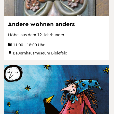
An­de­re woh­nen an­ders
Möbel aus dem 19. Jahr­hun­dert
11:00 - 18:00 Uhr
Bau­ern­haus­mu­se­um Bie­le­feld