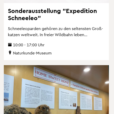
Son­der­aus­stel­lung "Ex­pe­di­ti­on
Schnee­leo"
Schnee­leo­par­den ge­hö­ren zu den sel­tens­ten Gro­ß­
kat­zen welt­weit. In frei­er Wild­bahn leben...
10:00 - 17:00 Uhr
Na­tur­kun­de-Mu­se­um