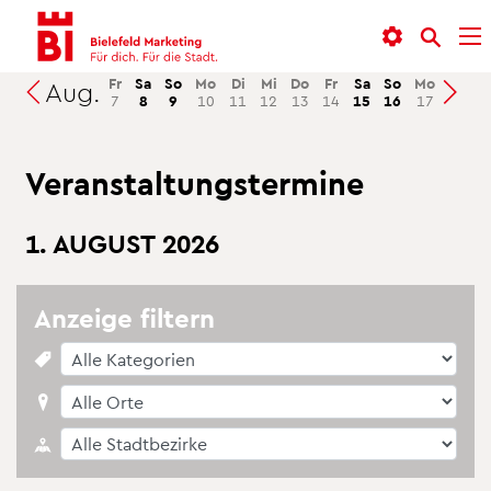
In­
Menü
Suche
halt
an­
an­
an­
sprin­
sprin­
Fr
Sa
So
Mo
Di
Mi
Do
Fr
Sa
So
Mo
Di
M
Aug.
Suchen
7
8
9
10
11
12
13
14
15
16
17
18
1
sprin­
gen
gen
gen
Ver­an­stal­tungs­ter­mi­ne
1. AU­GUST 2026
An­zei­ge fil­tern