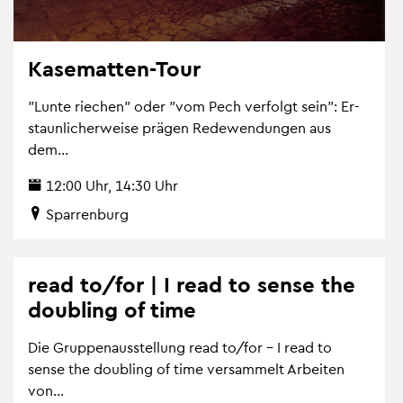
Ka­se­mat­ten-Tour
"Lunte rie­chen" oder "vom Pech ver­folgt sein": Er­
staun­li­cher­wei­se prä­gen Re­de­wen­dun­gen aus
dem...
12:00 Uhr, 14:30 Uhr
Spar­ren­burg
read to/for | I read to sense the
dou­bling of time
Die Grup­pen­aus­stel­lung read to/for – I read to
sense the dou­bling of time ver­sam­melt Ar­bei­ten
von...