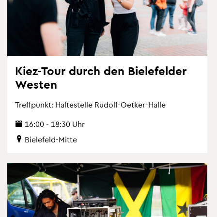
Kiez-Tour durch den Bie­le­fel­der
Wes­ten
Treff­punkt: Hal­te­stel­le Ru­dolf-Oet­ker-Halle
16:00 - 18:30 Uhr
Bie­le­feld-Mitte