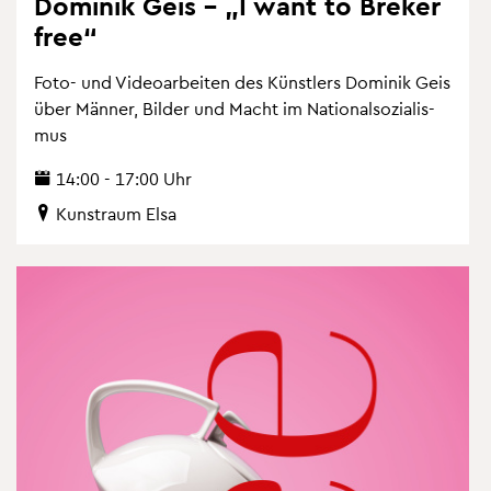
Do­mi­nik Geis – „I want to Bre­ker
free“
Foto- und Vi­deo­ar­bei­ten des Künst­lers Do­mi­nik Geis
über Män­ner, Bil­der und Macht im Na­tio­nal­so­zia­lis­
mus
14:00 - 17:00 Uhr
Kunst­raum Elsa