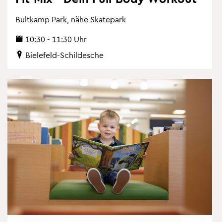
Bult­kamp Park, nähe Skate­park
10:30 - 11:30 Uhr
Bie­le­feld-Schil­desche