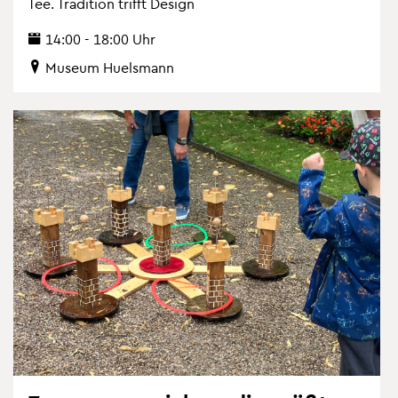
Tee. Tra­di­ti­on trifft De­sign
14:00 - 18:00 Uhr
Mu­se­um Hu­els­mann