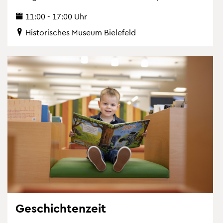
11:00 - 17:00 Uhr
His­to­ri­sches Mu­se­um Bie­le­feld
Ge­schich­ten­zeit