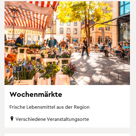
Wo­chen­märk­te
Fri­sche Le­bens­mit­tel aus der Re­gi­on
Ver­schie­de­ne Ver­an­stal­tungs­or­te