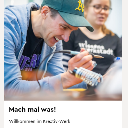
Mach mal was!
Will­kom­men im Krea­tiv-Werk