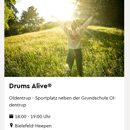
BIE RUN | Ober­see
Der Com­mu­ni­ty Run für Bie­le­feld
18:00 - 19:00 Uhr
Ober­see
Drums Alive®
Ol­den­trup - Sport­platz neben der Grund­schu­le Ol­
den­trup
18:00 - 19:00 Uhr
Bie­le­feld-Hee­pen