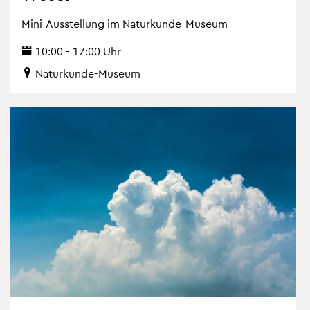
Mini-Aus­stel­lung im Na­tur­kun­de-Mu­se­um
10:00 - 17:00 Uhr
Na­tur­kun­de-Mu­se­um