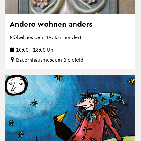
An­de­re woh­nen an­ders
Möbel aus dem 19. Jahr­hun­dert
10:00 - 18:00 Uhr
Bau­ern­haus­mu­se­um Bie­le­feld