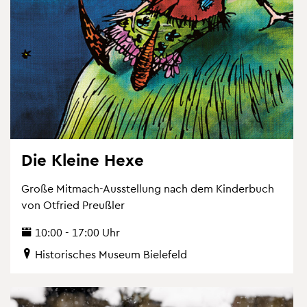
Die Klei­ne Hexe
Große Mit­mach-Aus­stel­lung nach dem Kin­der­buch
von Ot­fried Preu­ß­ler
10:00 - 17:00 Uhr
His­to­ri­sches Mu­se­um Bie­le­feld