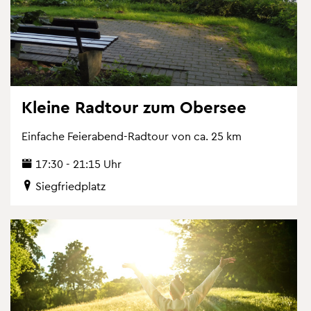
Klei­ne Rad­tour zum Ober­see
Ein­fa­che Fei­er­abend-Rad­tour von ca. 25 km
17:30 - 21:15 Uhr
Sieg­fried­platz