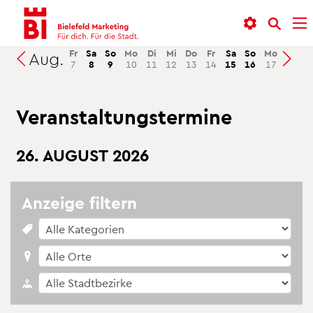
In­
Menü
Suche
halt
an­
an­
an­
sprin­
sprin­
Fr
Sa
So
Mo
Di
Mi
Do
Fr
Sa
So
Mo
Di
M
Aug.
Suchen
7
8
9
10
11
12
13
14
15
16
17
18
1
sprin­
gen
gen
gen
Ver­an­stal­tungs­ter­mi­ne
26. AU­GUST 2026
An­zei­ge fil­tern