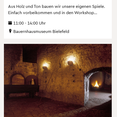
Aus Holz und Ton bauen wir un­se­re ei­ge­nen Spie­le.
Ein­fach vor­bei­kom­men und in den Work­shop...
11:00 - 14:00 Uhr
Bau­ern­haus­mu­se­um Bie­le­feld