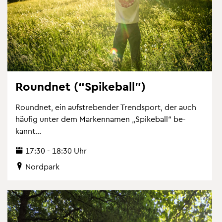
Ro­und­net (“Spike­ball”)
Ro­und­net, ein auf­stre­ben­der Trend­sport, der auch
häu­fig unter dem Mar­ken­na­men „Spike­ball“ be­
kannt...
17:30 - 18:30 Uhr
Nord­park