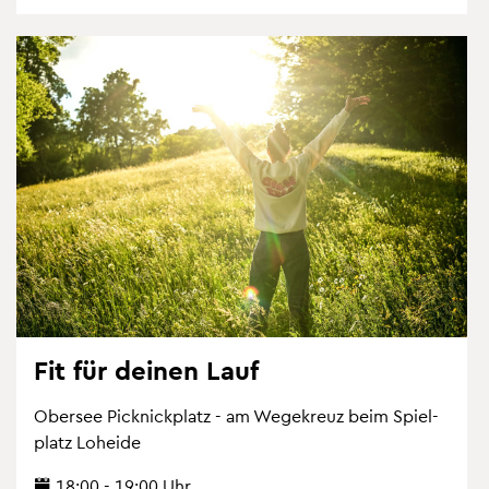
Fit für dei­nen Lauf
Ober­see Pick­nick­platz - am We­ge­kreuz beim Spiel­
platz Lo­hei­de
18:00 - 19:00 Uhr