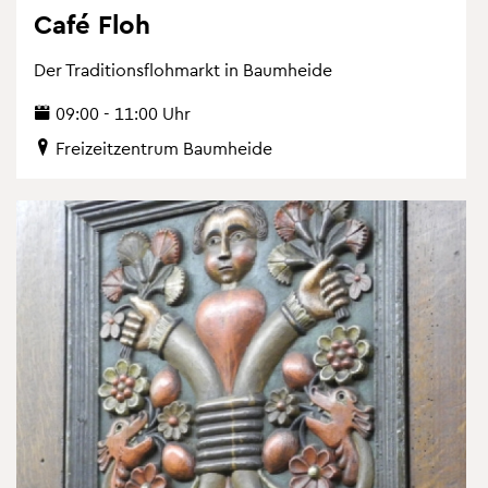
Café Floh
Der Tra­di­ti­ons­floh­markt in Baum­hei­de
09:00 - 11:00 Uhr
Frei­zeit­zen­trum Baum­hei­de