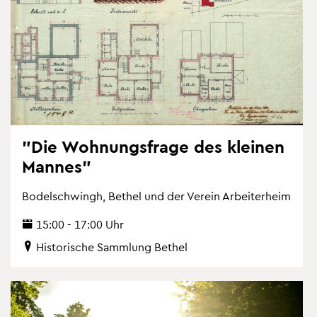
"Die Woh­nungs­fra­ge des klei­nen
Man­nes"
Bo­del­schwingh, Be­thel und der Ver­ein Ar­bei­ter­heim
15:00 - 17:00 Uhr
His­to­ri­sche Samm­lung Be­thel