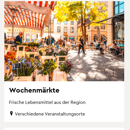
Wo­chen­märk­te
Fri­sche Le­bens­mit­tel aus der Re­gi­on
Ver­schie­de­ne Ver­an­stal­tungs­or­te