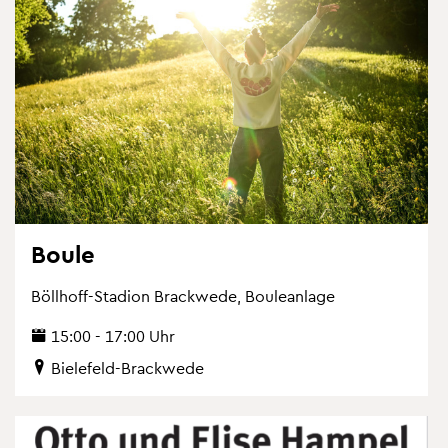
Boule
Böll­hoff-Sta­di­on Brack­we­de, Bou­le­an­la­ge
15:00 - 17:00 Uhr
Bie­le­feld-Brack­we­de