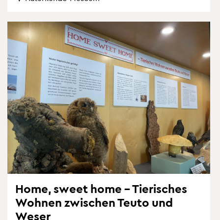
Home, sweet home – Tie­ri­sches
Woh­nen zwi­schen Teuto und
Weser