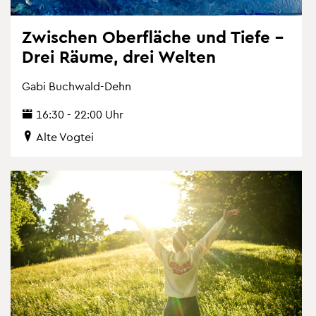
Zwi­schen Ober­flä­che und Tiefe –
Drei Räume, drei Wel­ten
Gabi Buch­wald-Dehn
16:30 - 22:00 Uhr
Alte Vog­tei