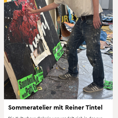
Som­mer­ate­lier mit Rei­ner Tin­tel