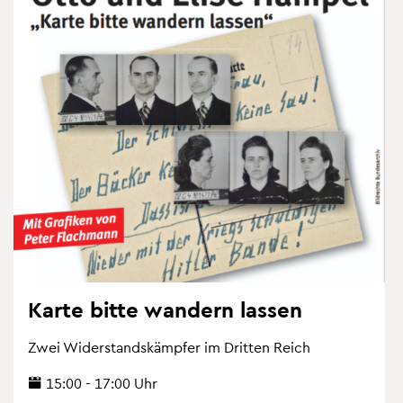
Karte bitte wan­dern las­sen
Zwei Wi­der­stands­kämp­fer im Drit­ten Reich
15:00 - 17:00 Uhr