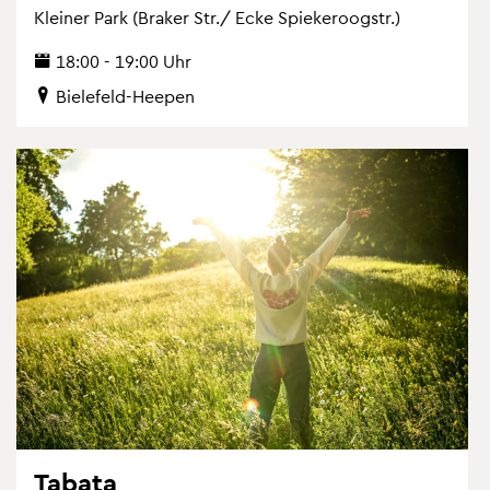
Klei­ner Park (Bra­ker Str./ Ecke Spie­ker­oogstr.)
18:00 - 19:00 Uhr
Bie­le­feld-Hee­pen
Ta­ba­ta