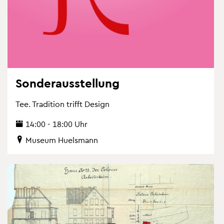
Son­der­aus­stel­lung
Tee. Tra­di­ti­on trifft De­sign
14:00 - 18:00 Uhr
Mu­se­um Hu­els­mann