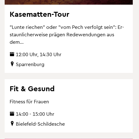
Ka­se­mat­ten-Tour
"Lunte rie­chen" oder "vom Pech ver­folgt sein": Er­
staun­li­cher­wei­se prä­gen Re­de­wen­dun­gen aus
dem...
12:00 Uhr, 14:30 Uhr
Spar­ren­burg
Fit & Ge­sund
Fit­ness für Frau­en
14:00 - 15:00 Uhr
Bie­le­feld-Schil­desche