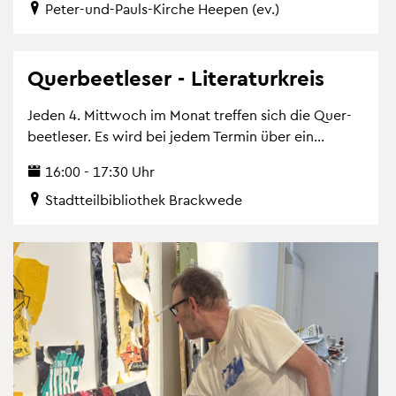
Peter-und-Pauls-Kir­che Hee­pen (ev.)
Quer­beet­le­ser - Li­te­ra­tur­kreis
Jeden 4. Mitt­woch im Monat tref­fen sich die Quer­
beet­le­ser. Es wird bei jedem Ter­min über ein...
16:00 - 17:30 Uhr
Stadt­teil­bi­blio­thek Brack­we­de