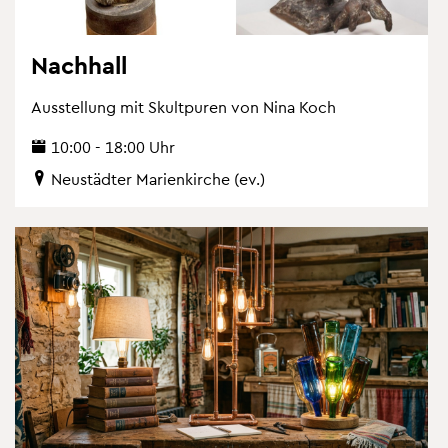
Nach­hall
Aus­stel­lung mit Skultpu­ren von Nina Koch
10:00 - 18:00 Uhr
Neu­städ­ter Ma­ri­en­kir­che (ev.)