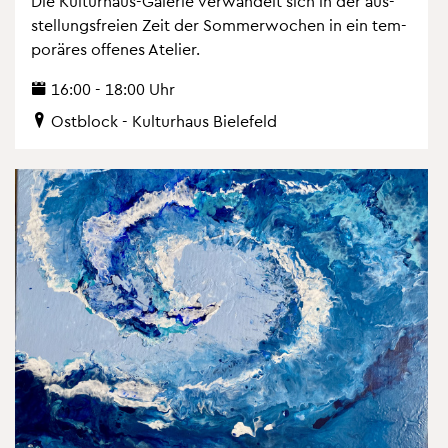
Die Kul­tur­haus-Ga­le­rie ver­wan­delt sich in der aus­
stel­lungs­frei­en Zeit der Som­mer­wo­chen in ein tem­
po­rä­res of­fe­nes Ate­lier.
16:00 - 18:00 Uhr
Ost­block - Kul­tur­haus Bie­le­feld