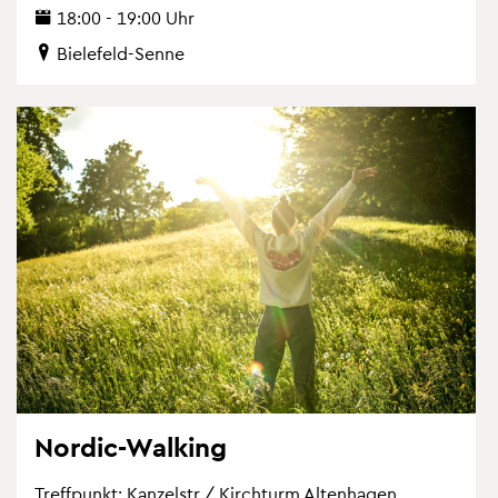
18:00 - 19:00 Uhr
Bie­le­feld-Senne
Nordic-Wal­king
Treff­punkt: Kan­zel­str./ Kirch­turm Al­ten­ha­gen