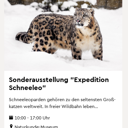
Son­der­aus­stel­lung "Ex­pe­di­ti­on
Schnee­leo"
Schnee­leo­par­den ge­hö­ren zu den sel­tens­ten Gro­ß­
kat­zen welt­weit. In frei­er Wild­bahn leben...
10:00 - 17:00 Uhr
Na­tur­kun­de-Mu­se­um