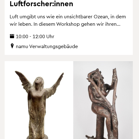
Luft­for­scher:innen
Luft um­gibt uns wie ein un­sicht­ba­rer Ozean, in dem
wir leben. In die­sem Work­shop gehen wir ihren...
10:00 - 12:00 Uhr
namu Ver­wal­tungs­ge­bäu­de