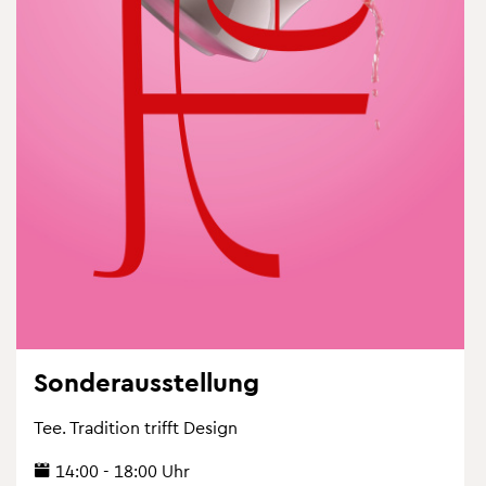
Son­der­aus­stel­lung
Tee. Tra­di­ti­on trifft De­sign
14:00 - 18:00 Uhr