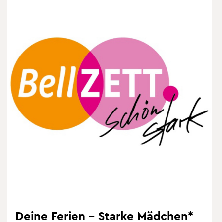
Deine Fe­ri­en – Star­ke Mäd­chen*