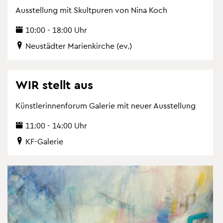
Aus­stel­lung mit Skultpu­ren von Nina Koch
10:00 - 18:00 Uhr
Neu­städ­ter Ma­ri­en­kir­che (ev.)
WIR stellt aus
Künst­le­rin­nen­fo­rum Ga­le­rie mit neuer Aus­stel­lung
11:00 - 14:00 Uhr
KF-Ga­le­rie