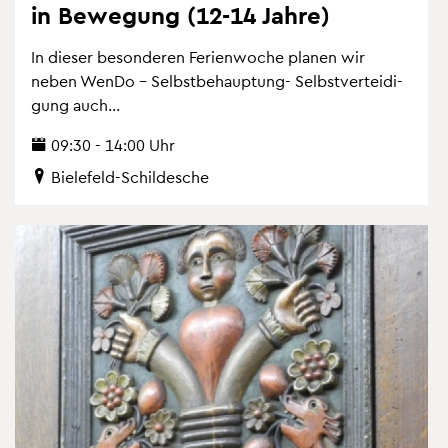
in Be­we­gung (12-14 Jahre)
In die­ser be­son­de­ren Fe­ri­en­wo­che pla­nen wir
neben WenDo – Selbst­be­haup­tung- Selbst­ver­tei­di­
gung auch...
09:30 - 14:00 Uhr
Bie­le­feld-Schil­desche