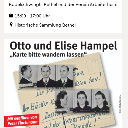
Bo­del­schwingh, Be­thel und der Ver­ein Ar­bei­ter­heim
15:00 - 17:00 Uhr
His­to­ri­sche Samm­lung Be­thel