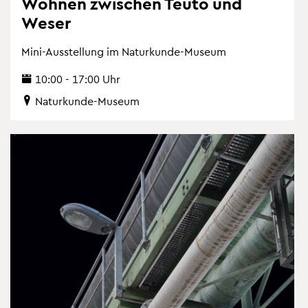
Woh­nen zwi­schen Teuto und
Weser
Mini-Aus­stel­lung im Na­tur­kun­de-Mu­se­um
10:00 - 17:00 Uhr
Na­tur­kun­de-Mu­se­um