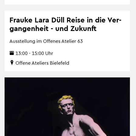
Frau­ke Lara Düll Reise in die Ver­
gan­gen­heit - und Zu­kunft
Aus­stel­lung im Of­fe­nes Ate­lier 63
13:00 - 15:00 Uhr
Of­fe­ne Ate­liers Bie­le­feld