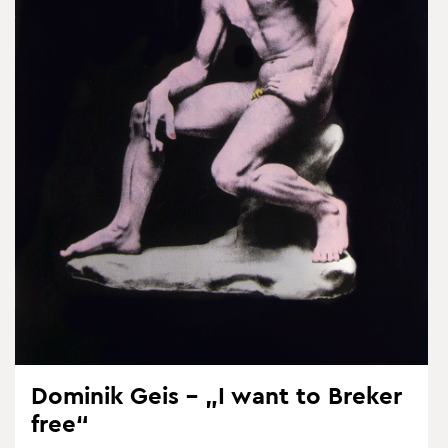
Do­mi­nik Geis – „I want to Bre­ker
free“