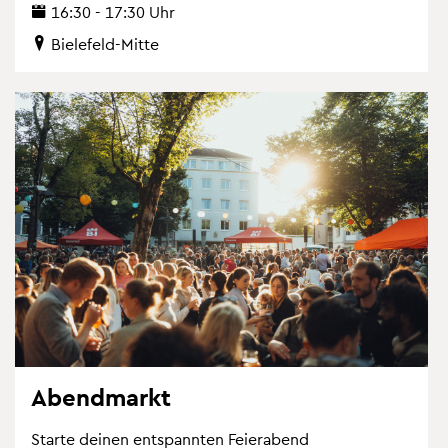
16:30 - 17:30 Uhr
Bie­le­feld-Mitte
Abend­markt
Star­te dei­nen ent­spann­ten Fei­er­abend