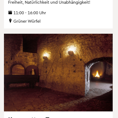
Frei­heit, Na­tür­lich­keit und Un­ab­hän­gig­keit!
11:00 - 16:00 Uhr
Grü­ner Wür­fel