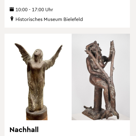
10:00 - 17:00 Uhr
His­to­ri­sches Mu­se­um Bie­le­feld
Nach­hall