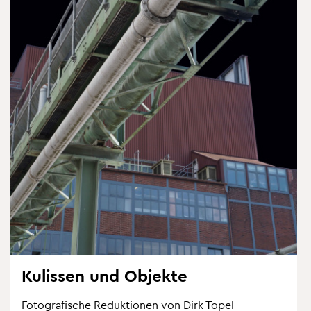
Ku­lis­sen und Ob­jek­te
Fo­to­gra­fi­sche Re­duk­tio­nen von Dirk Topel