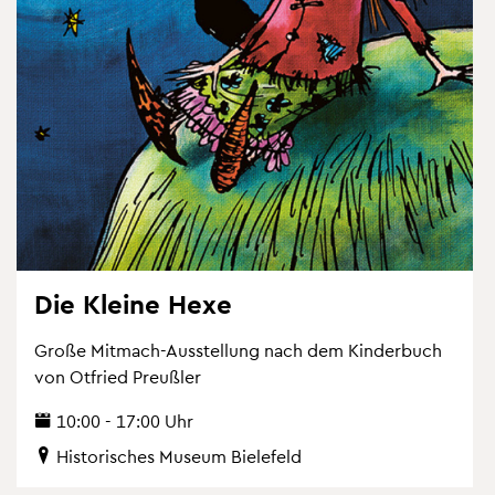
Die Klei­ne Hexe
Große Mit­mach-Aus­stel­lung nach dem Kin­der­buch
von Ot­fried Preu­ß­ler
10:00 - 17:00 Uhr
His­to­ri­sches Mu­se­um Bie­le­feld