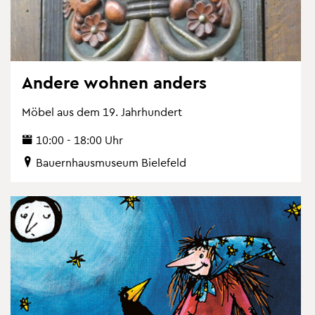
An­de­re woh­nen an­ders
Möbel aus dem 19. Jahr­hun­dert
10:00 - 18:00 Uhr
Bau­ern­haus­mu­se­um Bie­le­feld