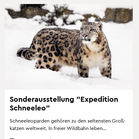
Son­der­aus­stel­lung "Ex­pe­di­ti­on
Schnee­leo"
Schnee­leo­par­den ge­hö­ren zu den sel­tens­ten Gro­ß­
kat­zen welt­weit. In frei­er Wild­bahn leben...