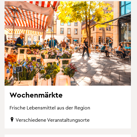
Wo­chen­märk­te
Fri­sche Le­bens­mit­tel aus der Re­gi­on
Ver­schie­de­ne Ver­an­stal­tungs­or­te