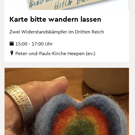
Karte bitte wan­dern las­sen
Zwei Wi­der­stands­kämp­fer im Drit­ten Reich
15:00 - 17:00 Uhr
Peter-und-Pauls-Kir­che Hee­pen (ev.)