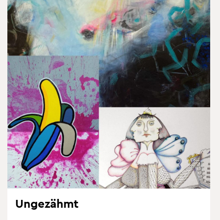
Un­ge­zähmt