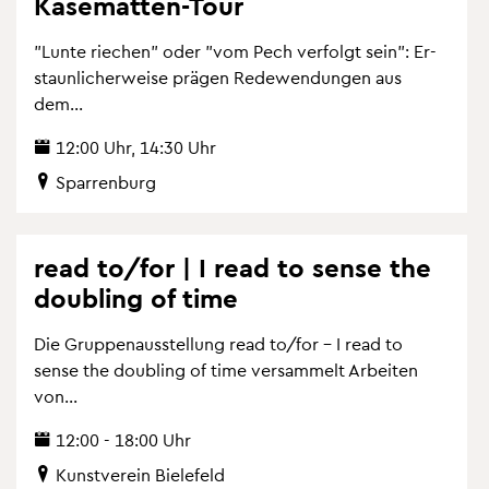
Ka­se­mat­ten-Tour
"Lunte rie­chen" oder "vom Pech ver­folgt sein": Er­
staun­li­cher­wei­se prä­gen Re­de­wen­dun­gen aus
dem...
12:00 Uhr, 14:30 Uhr
Spar­ren­burg
read to/for | I read to sense the
dou­bling of time
Die Grup­pen­aus­stel­lung read to/for – I read to
sense the dou­bling of time ver­sam­melt Ar­bei­ten
von...
12:00 - 18:00 Uhr
Kunst­ver­ein Bie­le­feld