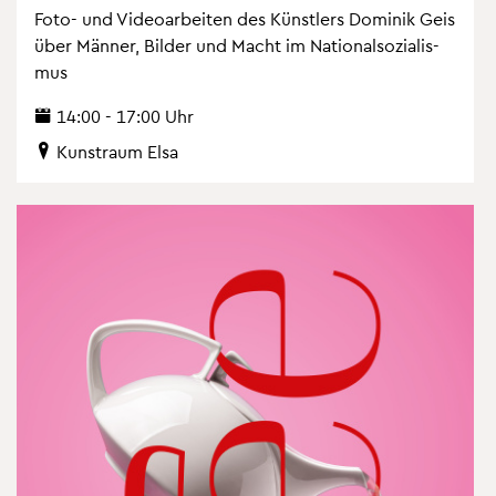
Foto- und Vi­deo­ar­bei­ten des Künst­lers Do­mi­nik Geis
über Män­ner, Bil­der und Macht im Na­tio­nal­so­zia­lis­
mus
14:00 - 17:00 Uhr
Kunst­raum Elsa