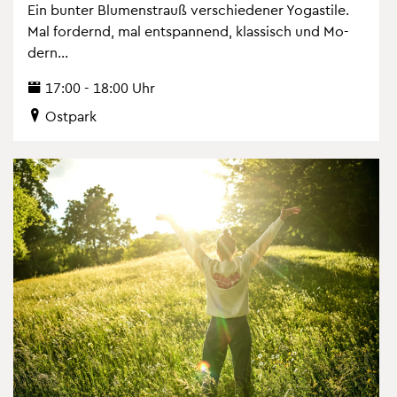
Ein bun­ter Blu­men­strauß ver­schie­de­ner Yo­ga­s­ti­le.
Mal for­dernd, mal ent­span­nend, klas­sisch und Mo­
dern...
17:00 - 18:00 Uhr
Ost­park