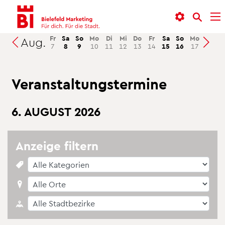
In­
Menü
Suche
halt
an­
an­
an­
sprin­
sprin­
Fr
Sa
So
Mo
Di
Mi
Do
Fr
Sa
So
Mo
Di
M
Aug.
Suchen
7
8
9
10
11
12
13
14
15
16
17
18
1
sprin­
gen
gen
gen
Ver­an­stal­tungs­ter­mi­ne
6. AU­GUST 2026
An­zei­ge fil­tern