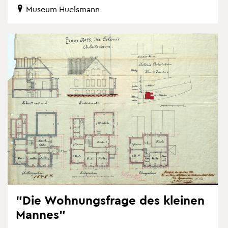
Mu­se­um Hu­els­mann
"Die Woh­nungs­fra­ge des klei­nen
Man­nes"