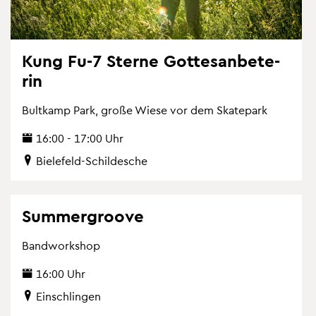
Kung Fu-7 Ster­ne Got­tes­an­be­te­
rin
Bult­kamp Park, große Wiese vor dem Skate­park
16:00 - 17:00 Uhr
Bie­le­feld-Schil­desche
Sum­mer­groo­ve
Band­work­shop
16:00 Uhr
Ein­schlin­gen