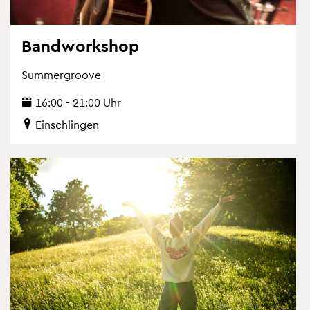
Band­work­shop
Sum­mer­groo­ve
16:00 - 21:00 Uhr
Ein­schlin­gen