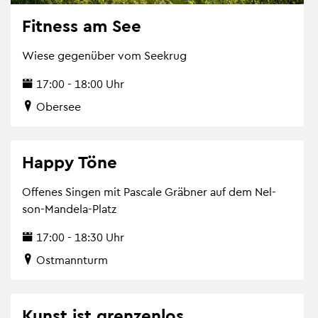
Fit­ness am See
Wiese ge­gen­über vom See­krug
17:00 - 18:00 Uhr
Ober­see
Happy Töne
Of­fe­nes Sin­gen mit Pas­ca­le Gräb­ner auf dem Nel­
son-Man­de­la-Platz
17:00 - 18:30 Uhr
Ost­mann­turm
Kunst ist gren­zen­los