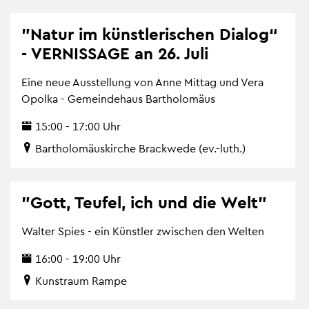
"Natur im künst­le­ri­schen Dia­log“
- VER­NIS­SA­GE an 26. Juli
Eine neue Aus­stel­lung von Anne Mit­tag und Vera
Opol­ka - Ge­mein­de­haus Bar­tho­lo­mä­us
15:00 - 17:00 Uhr
Bar­tho­lo­mä­us­kir­che Brack­we­de (ev.-luth.)
"Gott, Teu­fel, ich und die Welt"
Wal­ter Spies - ein Künst­ler zwi­schen den Wel­ten
16:00 - 19:00 Uhr
Kunst­raum Rampe