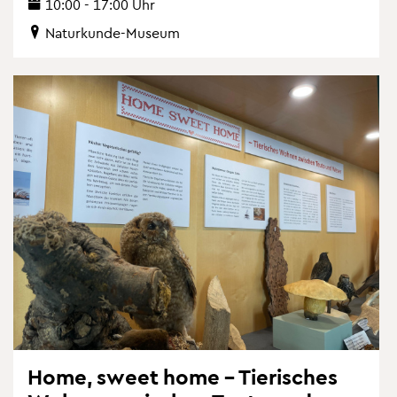
10:00 - 17:00 Uhr
Na­tur­kun­de-Mu­se­um
Home, sweet home – Tie­ri­sches