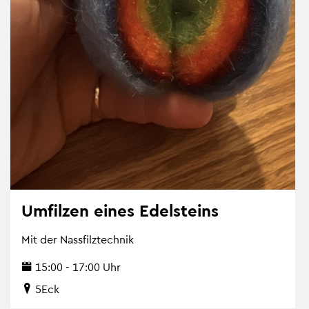
Um­fil­zen eines Edel­steins
Mit der Nass­filz­tech­nik
15:00 - 17:00 Uhr
5Eck