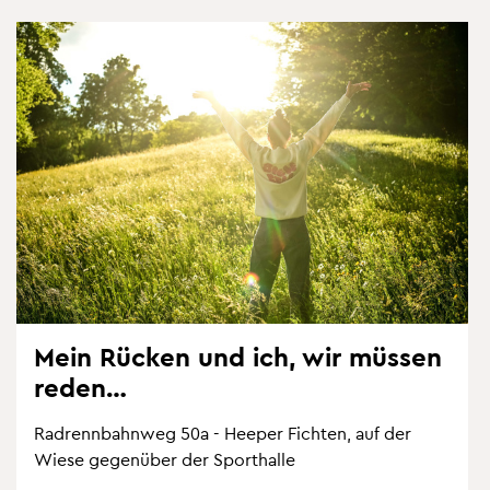
Mein Rü­cken und ich, wir müs­sen
reden…
Rad­renn­bahn­weg 50a - Hee­per Fich­ten, auf der
Wiese ge­gen­über der Sport­hal­le