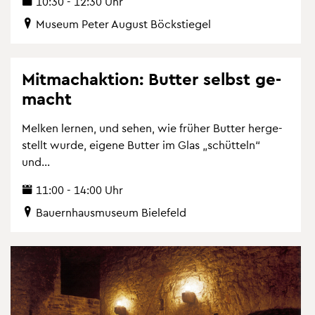
10:30 - 12:30 Uhr
Mu­se­um Peter Au­gust Böckstie­gel
Mit­mach­ak­ti­on: But­ter selbst ge­
macht
Mel­ken ler­nen, und sehen, wie frü­her But­ter her­ge­
stellt wurde, ei­ge­ne But­ter im Glas „schüt­teln“
und...
11:00 - 14:00 Uhr
Bau­ern­haus­mu­se­um Bie­le­feld