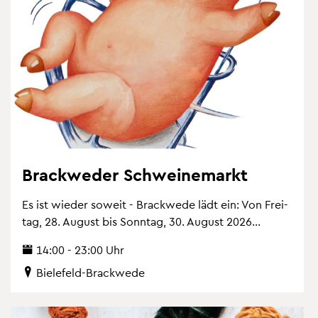
Brack­we­der Schwei­ne­markt
Es ist wie­der so­weit - Brack­we­de lädt ein: Von Frei­
tag, 28. Au­gust bis Sonn­tag, 30. Au­gust 2026...
14:00 - 23:00 Uhr
Bie­le­feld-Brack­we­de