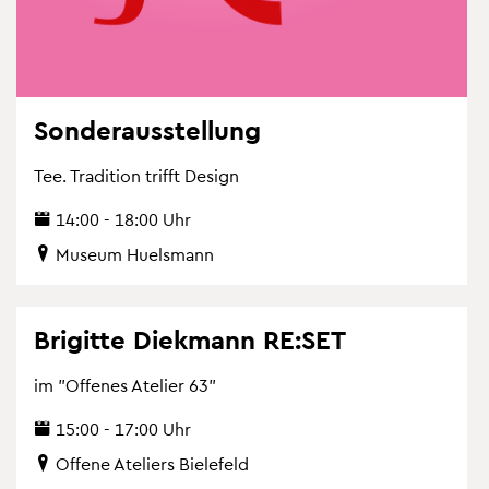
Son­der­aus­stel­lung
Tee. Tra­di­ti­on trifft De­sign
14:00 - 18:00 Uhr
Mu­se­um Hu­els­mann
Bri­git­te Diek­mann RE:SET
im "Of­fe­nes Ate­lier 63"
15:00 - 17:00 Uhr
Of­fe­ne Ate­liers Bie­le­feld