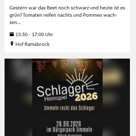
Ges­tern war das Beet noch schwarz und heute ist es
grün? To­ma­ten rei­fen nachts und Pom­mes wach­
sen...
15:30 - 17:00 Uhr
Hof Rams­b­rock