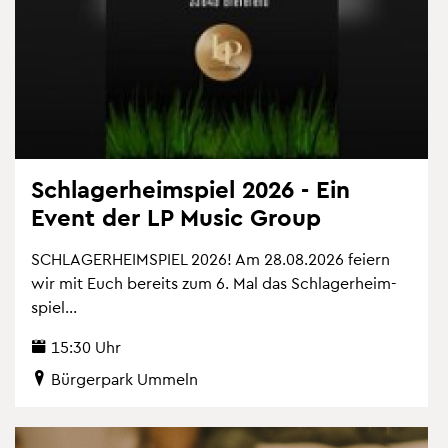
Schla­ger­heim­spiel 2026 - Ein
Event der LP Music Group
SCHLA­GER­HEIM­SPIEL 2026! Am 28.08.2026 fei­ern
wir mit Euch be­reits zum 6. Mal das Schla­ger­heim­
spiel...
15:30 Uhr
Bür­ger­park Um­meln