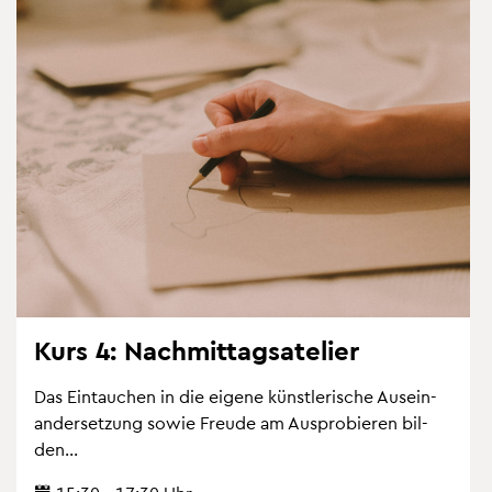
Kurs 4: Nach­mit­tag­sate­lier
Das Ein­tau­chen in die ei­ge­ne künst­le­ri­sche Aus­ein­
an­der­set­zung sowie Freu­de am Aus­pro­bie­ren bil­
den...