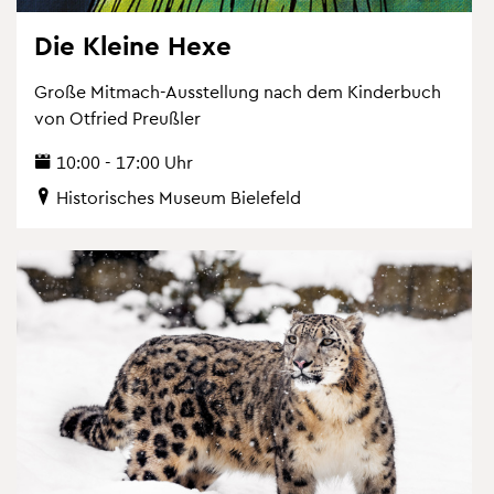
Die Klei­ne Hexe
Große Mit­mach-Aus­stel­lung nach dem Kin­der­buch
von Ot­fried Preu­ß­ler
10:00 - 17:00 Uhr
His­to­ri­sches Mu­se­um Bie­le­feld