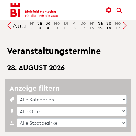
In­
Menü
Suche
halt
an­
an­
an­
sprin­
sprin­
Fr
Sa
So
Mo
Di
Mi
Do
Fr
Sa
So
Mo
Di
M
Aug.
Suchen
7
8
9
10
11
12
13
14
15
16
17
18
1
sprin­
gen
gen
gen
Ver­an­stal­tungs­ter­mi­ne
28. AU­GUST 2026
An­zei­ge fil­tern