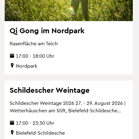
Qi Gong im Nord­park
Ra­sen­flä­che am Teich
17:00 - 18:00 Uhr
Nord­park
Schil­descher Wein­ta­ge
Schil­descher Wein­ta­ge 2026 27. - 29. Au­gust 2026 |
Wet­ter­häus­chen am Stift, Bie­le­feld-Schil­desche...
17:00 - 23:30 Uhr
Bie­le­feld-Schil­desche