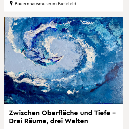
Bau­ern­haus­mu­se­um Bie­le­feld
Zwi­schen Ober­flä­che und Tiefe –
Drei Räume, drei Wel­ten