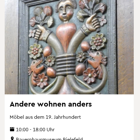
An­de­re woh­nen an­ders
Möbel aus dem 19. Jahr­hun­dert
10:00 - 18:00 Uhr
Bau­ern­haus­mu­se­um Bie­le­feld