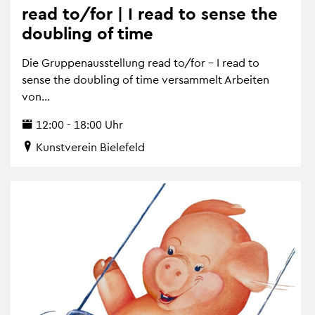
read to/for | I read to sense the
dou­bling of time
Die Grup­pen­aus­stel­lung read to/for – I read to
sense the dou­bling of time ver­sam­melt Ar­bei­ten
von...
12:00 - 18:00 Uhr
Kunst­ver­ein Bie­le­feld