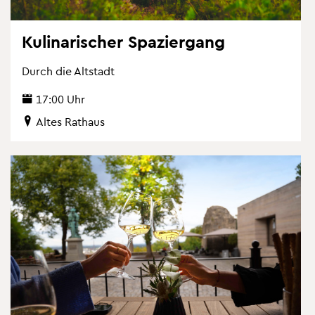
Ku­li­na­ri­scher Spa­zier­gang
Durch die Alt­stadt
17:00 Uhr
Altes Rat­haus