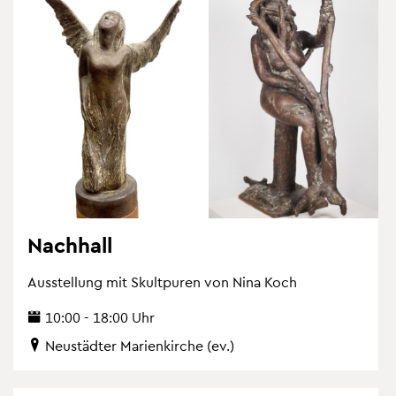
Nach­hall
Aus­stel­lung mit Skultpu­ren von Nina Koch
10:00 - 18:00 Uhr
Neu­städ­ter Ma­ri­en­kir­che (ev.)