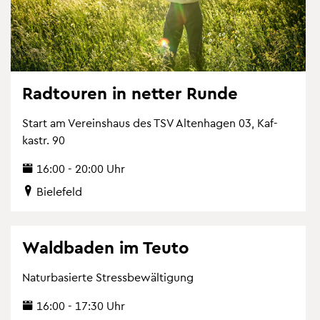
Rad­tou­ren in net­ter Runde
Start am Ver­eins­haus des TSV Al­ten­ha­gen 03, Kaf­
kastr. 90
16:00 - 20:00 Uhr
Bie­le­feld
Wald­ba­den im Teuto
Na­tur­ba­sier­te Stress­be­wäl­ti­gung
16:00 - 17:30 Uhr