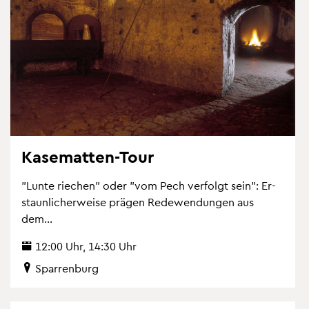
Ka­se­mat­ten-Tour
"Lunte rie­chen" oder "vom Pech ver­folgt sein": Er­
staun­li­cher­wei­se prä­gen Re­de­wen­dun­gen aus
dem...
12:00 Uhr, 14:30 Uhr
Spar­ren­burg