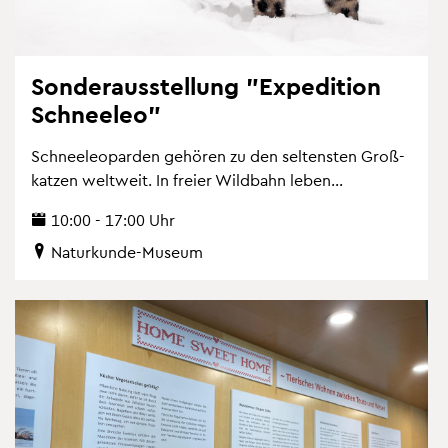
Son­der­aus­stel­lung "Ex­pe­di­ti­on
Schnee­leo"
Schnee­leo­par­den ge­hö­ren zu den sel­tens­ten Gro­ß­
kat­zen welt­weit. In frei­er Wild­bahn leben...
10:00 - 17:00 Uhr
Na­tur­kun­de-Mu­se­um