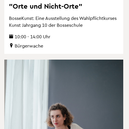
"Orte und Nicht-Orte"
Bos­se­Kunst: Eine Aus­stel­lung des Wahl­pflicht­kur­ses
Kunst Jahr­gang 10 der Bos­se­schu­le
10:00 - 14:00 Uhr
Bür­ger­wa­che