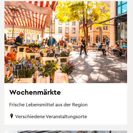
Wo­chen­märk­te
Fri­sche Le­bens­mit­tel aus der Re­gi­on
Ver­schie­de­ne Ver­an­stal­tungs­or­te