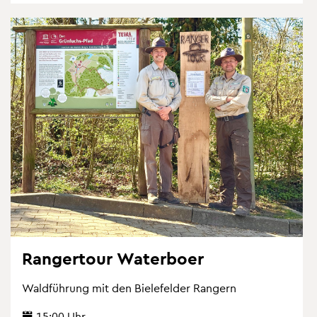
Ran­ger­tour Wa­ter­bo­er
Wald­füh­rung mit den Bie­le­fel­der Ran­gern
15:00 Uhr