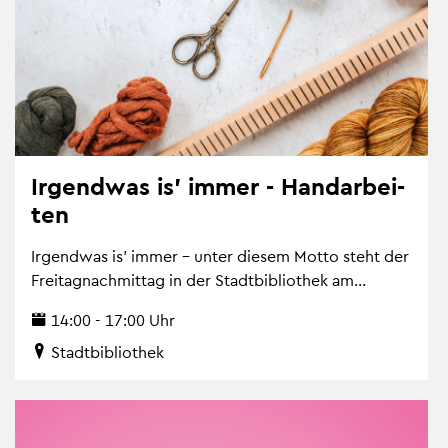
Ir­gend­was is' immer - Hand­ar­bei­
ten
Ir­gend­was is' immer – unter die­sem Motto steht der
Frei­tag­nach­mit­tag in der Stadt­bi­blio­thek am...
14:00 - 17:00 Uhr
Stadt­bi­blio­thek