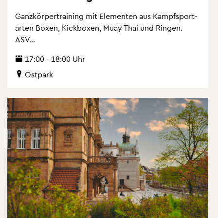
Ganz­kör­per­trai­ning mit Ele­men­ten aus Kampf­sport­
ar­ten Boxen, Kick­bo­xen, Muay Thai und Rin­gen.
ASV...
17:00 - 18:00 Uhr
Ost­park