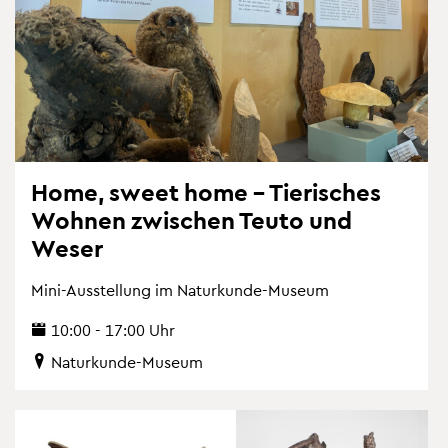
Home, sweet home – Tie­ri­sches
Woh­nen zwi­schen Teuto und
Weser
Mini-Aus­stel­lung im Na­tur­kun­de-Mu­se­um
10:00 - 17:00 Uhr
Na­tur­kun­de-Mu­se­um