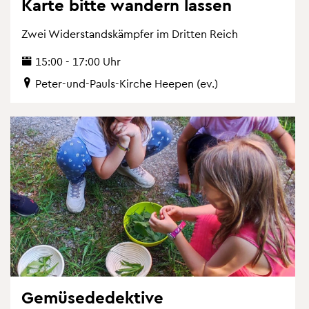
Karte bitte wan­dern las­sen
Zwei Wi­der­stands­kämp­fer im Drit­ten Reich
15:00 - 17:00 Uhr
Peter-und-Pauls-Kir­che Hee­pen (ev.)
Ge­mü­se­de­dek­ti­ve