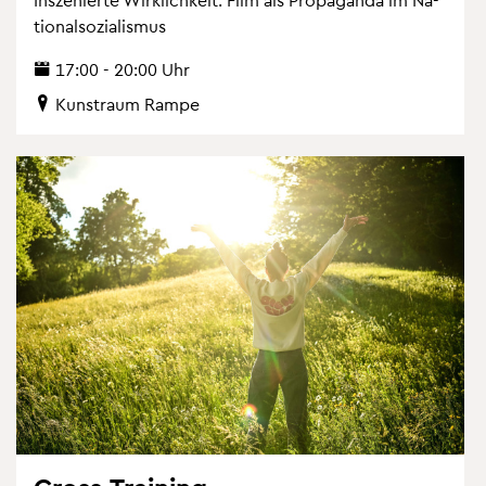
tio­nal­so­zia­lis­mus
17:00 - 20:00 Uhr
Kunst­raum Rampe