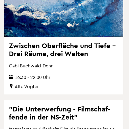
Zwi­schen Ober­flä­che und Tiefe –
Drei Räume, drei Wel­ten
Gabi Buch­wald-Dehn
16:30 - 22:00 Uhr
Alte Vog­tei
"Die Un­ter­wer­fung - Film­schaf­
fen­de in der NS-Zeit"
In­sze­nier­te Wirk­lich­keit: Film als Pro­pa­gan­da im Na­