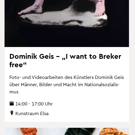
Do­mi­nik Geis – „I want to Bre­ker
free“
Foto- und Vi­deo­ar­bei­ten des Künst­lers Do­mi­nik Geis
über Män­ner, Bil­der und Macht im Na­tio­nal­so­zia­lis­
mus
14:00 - 17:00 Uhr
Kunst­raum Elsa