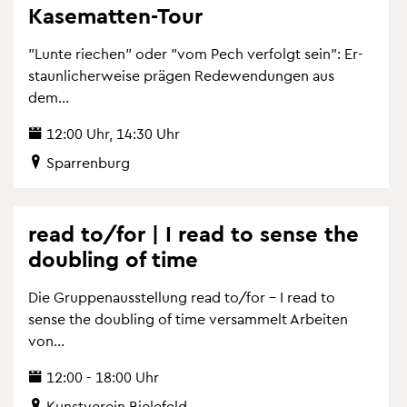
Ka­se­mat­ten-Tour
"Lunte rie­chen" oder "vom Pech ver­folgt sein": Er­
staun­li­cher­wei­se prä­gen Re­de­wen­dun­gen aus
dem...
12:00 Uhr, 14:30 Uhr
Spar­ren­burg
read to/for | I read to sense the
dou­bling of time
Die Grup­pen­aus­stel­lung read to/for – I read to
sense the dou­bling of time ver­sam­melt Ar­bei­ten
von...
12:00 - 18:00 Uhr
Kunst­ver­ein Bie­le­feld