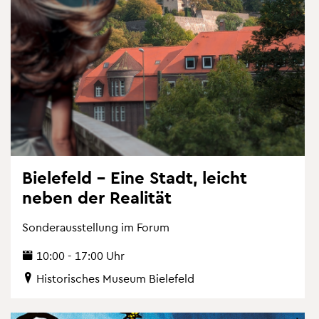
Bie­le­feld – Eine Stadt, leicht
neben der Rea­li­tät
Son­der­aus­stel­lung im Forum
10:00 - 17:00 Uhr
His­to­ri­sches Mu­se­um Bie­le­feld