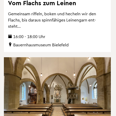
Vom Flachs zum Lei­nen
Ge­mein­sam rif­feln, boken und he­cheln wir den
Flachs, bis dar­aus spinn­fä­hi­ges Lein­engarn ent­
steht...
16:00 - 18:00 Uhr
Bau­ern­haus­mu­se­um Bie­le­feld