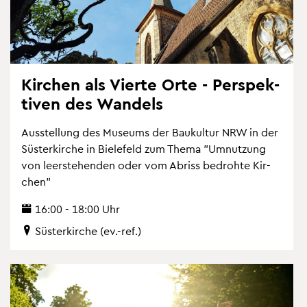
Kir­chen als Vier­te Orte - Per­spek­
ti­ven des Wan­dels
Aus­stel­lung des Mu­se­ums der Bau­kul­tur NRW in der
Süs­ter­kir­che in Bie­le­feld zum Thema "Um­nut­zung
von leer­ste­hen­den oder vom Ab­riss be­droh­te Kir­
chen"
16:00 - 18:00 Uhr
Süs­ter­kir­che (ev.-ref.)