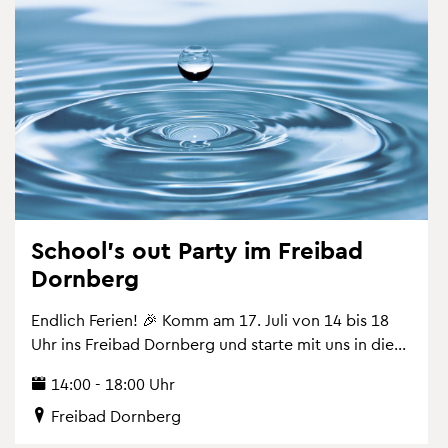
School's out Party im Frei­bad
Dorn­berg
End­lich Fe­ri­en! 🎉 Komm am 17. Juli von 14 bis 18
Uhr ins Frei­bad Dorn­berg und star­te mit uns in die...
14:00 - 18:00 Uhr
Frei­bad Dorn­berg