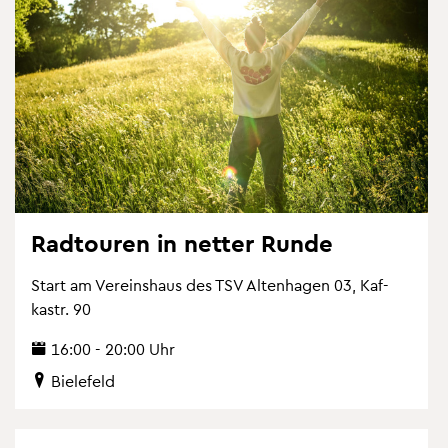
Rad­tou­ren in net­ter Runde
Start am Ver­eins­haus des TSV Al­ten­ha­gen 03, Kaf­
kastr. 90
16:00 - 20:00 Uhr
Bie­le­feld