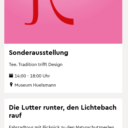
Son­der­aus­stel­lung
Tee. Tra­di­ti­on trifft De­sign
14:00 - 18:00 Uhr
Mu­se­um Hu­els­mann
Die Lut­ter run­ter, den Lich­te­bach
rauf
Fahr­rad­tour mit Pick­nick zu den Na­tur­schutz­per­len