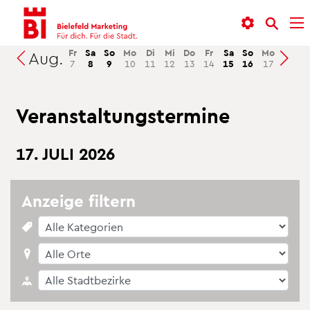
In­
Menü
Suche
halt
an­
an­
an­
sprin­
sprin­
Fr
Sa
So
Mo
Di
Mi
Do
Fr
Sa
So
Mo
Di
M
Aug.
Suchen
7
8
9
10
11
12
13
14
15
16
17
18
1
sprin­
gen
gen
gen
Ver­an­stal­tungs­ter­mi­ne
17. JULI 2026
An­zei­ge fil­tern