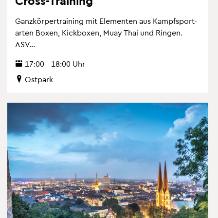
Cross-Trai­ning
Ganz­kör­per­trai­ning mit Ele­men­ten aus Kampf­sport­
ar­ten Boxen, Kick­bo­xen, Muay Thai und Rin­gen.
ASV...
17:00 - 18:00 Uhr
Ost­park