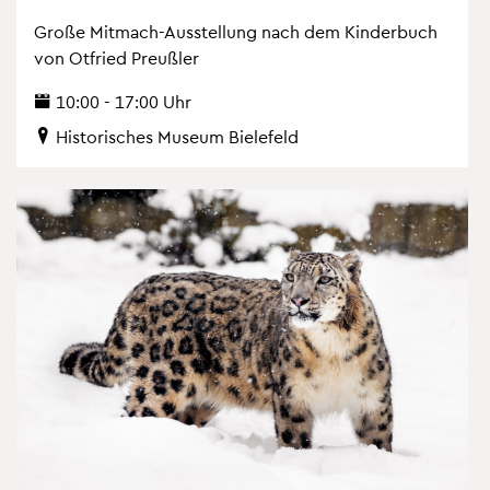
Große Mit­mach-Aus­stel­lung nach dem Kin­der­buch
von Ot­fried Preu­ß­ler
10:00 - 17:00 Uhr
His­to­ri­sches Mu­se­um Bie­le­feld