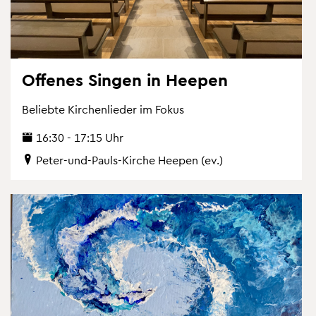
Of­fe­nes Sin­gen in Hee­pen
Be­lieb­te Kir­chen­lie­der im Fokus
16:30 - 17:15 Uhr
Peter-und-Pauls-Kir­che Hee­pen (ev.)