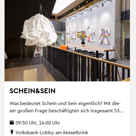
SCHEIN&SEIN
Was be­deu­tet Schein und Sein ei­gent­lich? Mit die­
ser gro­ßen Frage be­schäf­tig­ten sich ins­ge­samt 53...
09:30 Uhr, 14:00 Uhr
Volks­bank-Lobby am Kes­sel­brink