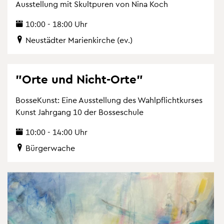
Aus­stel­lung mit Skultpu­ren von Nina Koch
10:00 - 18:00 Uhr
Neu­städ­ter Ma­ri­en­kir­che (ev.)
"Orte und Nicht-Orte"
Bos­se­Kunst: Eine Aus­stel­lung des Wahl­pflicht­kur­ses
Kunst Jahr­gang 10 der Bos­se­schu­le
10:00 - 14:00 Uhr
Bür­ger­wa­che