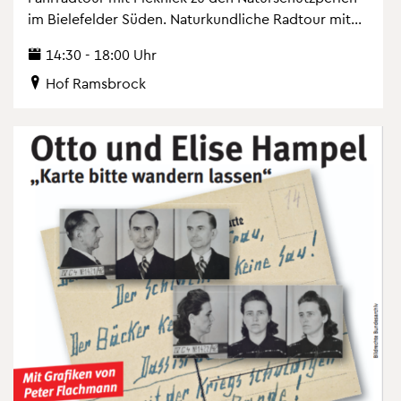
im Bie­le­fel­der Süden. Na­tur­kund­li­che Rad­tour mit...
14:30 - 18:00 Uhr
Hof Rams­b­rock