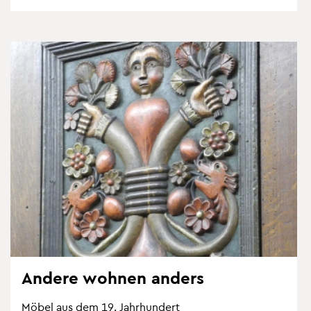
An­de­re woh­nen an­ders
Möbel aus dem 19. Jahr­hun­dert