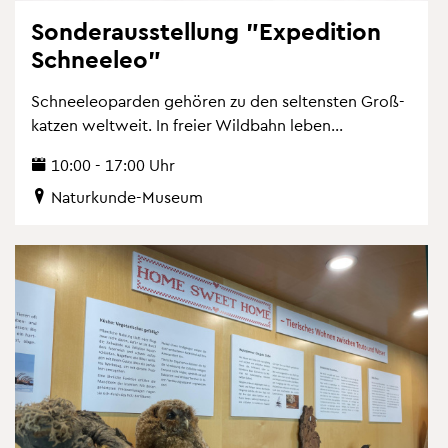
Son­der­aus­stel­lung "Ex­pe­di­ti­on
Schnee­leo"
Schnee­leo­par­den ge­hö­ren zu den sel­tens­ten Gro­ß­
kat­zen welt­weit. In frei­er Wild­bahn leben...
10:00 - 17:00 Uhr
Na­tur­kun­de-Mu­se­um