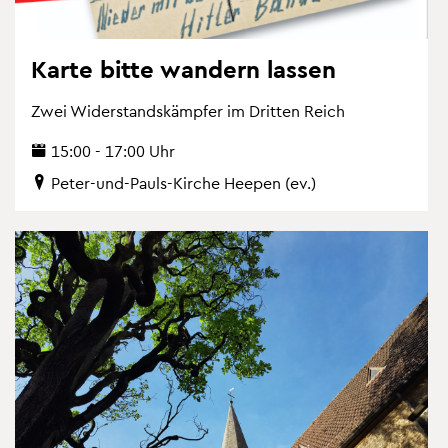
Karte bitte wan­dern las­sen
Zwei Wi­der­stands­kämp­fer im Drit­ten Reich
15:00 - 17:00 Uhr
Peter-und-Pauls-Kir­che Hee­pen (ev.)