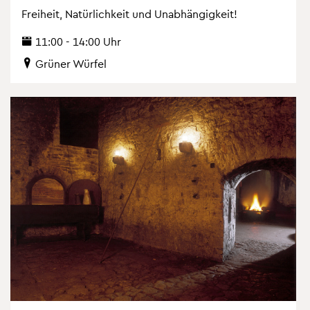
Frei­heit, Na­tür­lich­keit und Un­ab­hän­gig­keit!
11:00 - 14:00 Uhr
Grü­ner Wür­fel