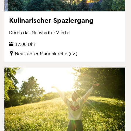
Ku­li­na­ri­scher Spa­zier­gang
Durch das Neu­städ­ter Vier­tel
17:00 Uhr
Neu­städ­ter Ma­ri­en­kir­che (ev.)