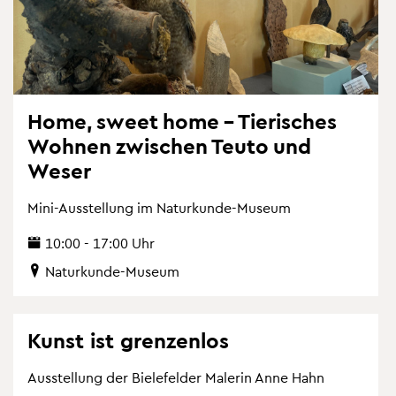
Home, sweet home – Tie­ri­sches
Woh­nen zwi­schen Teuto und
Weser
Mini-Aus­stel­lung im Na­tur­kun­de-Mu­se­um
10:00 - 17:00 Uhr
Na­tur­kun­de-Mu­se­um
Kunst ist gren­zen­los
Aus­stel­lung der Bie­le­fel­der Ma­le­rin Anne Hahn