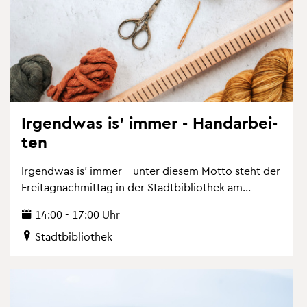
Ir­gend­was is' immer - Hand­ar­bei­
ten
Ir­gend­was is' immer – unter die­sem Motto steht der
Frei­tag­nach­mit­tag in der Stadt­bi­blio­thek am...
14:00 - 17:00 Uhr
Stadt­bi­blio­thek