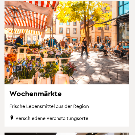
Wo­chen­märk­te
Fri­sche Le­bens­mit­tel aus der Re­gi­on
Ver­schie­de­ne Ver­an­stal­tungs­or­te