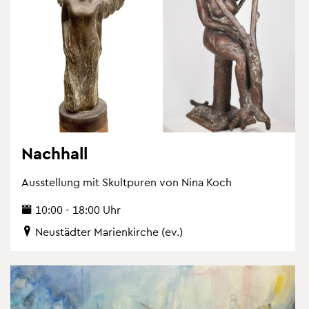
Nach­hall
Aus­stel­lung mit Skultpu­ren von Nina Koch
10:00 - 18:00 Uhr
Neu­städ­ter Ma­ri­en­kir­che (ev.)