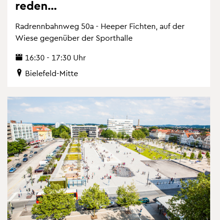
reden…
Rad­renn­bahn­weg 50a - Hee­per Fich­ten, auf der
Wiese ge­gen­über der Sport­hal­le
16:30 - 17:30 Uhr
Bie­le­feld-Mitte