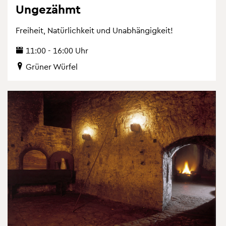
Un­ge­zähmt
Frei­heit, Na­tür­lich­keit und Un­ab­hän­gig­keit!
11:00 - 16:00 Uhr
Grü­ner Wür­fel