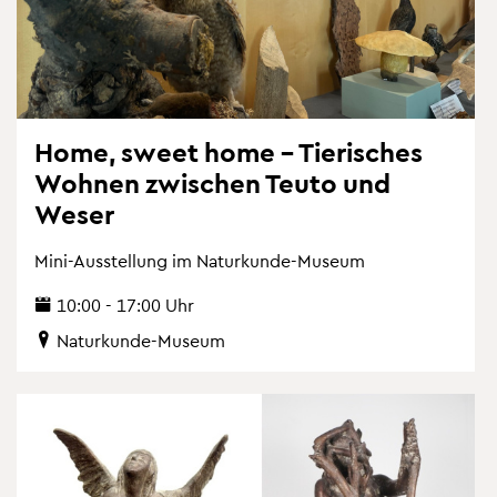
Home, sweet home – Tie­ri­sches
Woh­nen zwi­schen Teuto und
Weser
Mini-Aus­stel­lung im Na­tur­kun­de-Mu­se­um
10:00 - 17:00 Uhr
Na­tur­kun­de-Mu­se­um