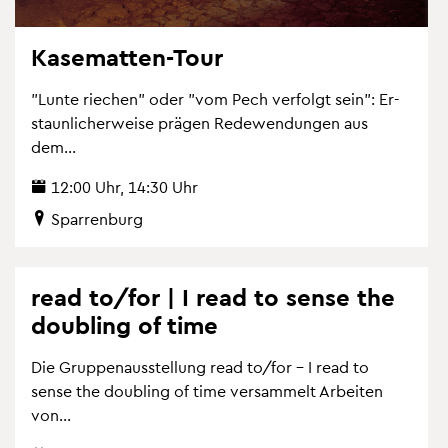
Ka­se­mat­ten-Tour
"Lunte rie­chen" oder "vom Pech ver­folgt sein": Er­
staun­li­cher­wei­se prä­gen Re­de­wen­dun­gen aus
dem...
12:00 Uhr, 14:30 Uhr
Spar­ren­burg
read to/for | I read to sense the
dou­bling of time
Die Grup­pen­aus­stel­lung read to/for – I read to
sense the dou­bling of time ver­sam­melt Ar­bei­ten
von...