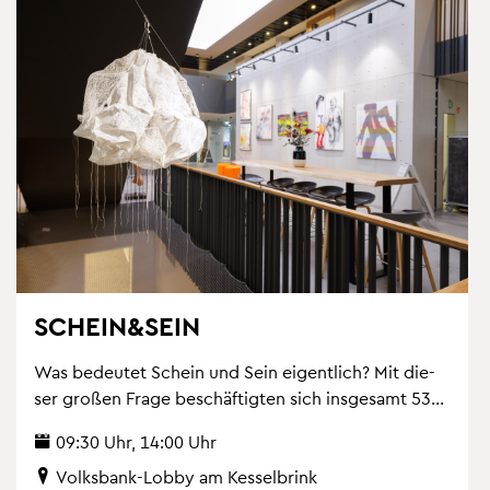
SCHEIN&SEIN
Was be­deu­tet Schein und Sein ei­gent­lich? Mit die­
ser gro­ßen Frage be­schäf­tig­ten sich ins­ge­samt 53...
09:30 Uhr, 14:00 Uhr
Volks­bank-Lobby am Kes­sel­brink