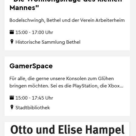
Man­nes"
Bo­del­schwingh, Be­thel und der Ver­ein Ar­bei­ter­heim
15:00 - 17:00 Uhr
His­to­ri­sche Samm­lung Be­thel
Ga­mer­Space
Für alle, die gerne un­se­re Kon­so­len zum Glü­hen
brin­gen möch­ten. Sei es die Play­Sta­ti­on, die Xbox...
15:00 - 17:45 Uhr
Stadt­bi­blio­thek