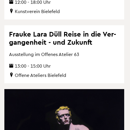
12:00 - 18:00 Uhr
Kunst­ver­ein Bie­le­feld
Frau­ke Lara Düll Reise in die Ver­
gan­gen­heit - und Zu­kunft
Aus­stel­lung im Of­fe­nes Ate­lier 63
13:00 - 15:00 Uhr
Of­fe­ne Ate­liers Bie­le­feld