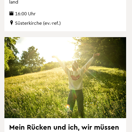
land
16:00 Uhr
Süs­ter­kir­che (ev.-ref.)
Mein Rü­cken und ich, wir müs­sen