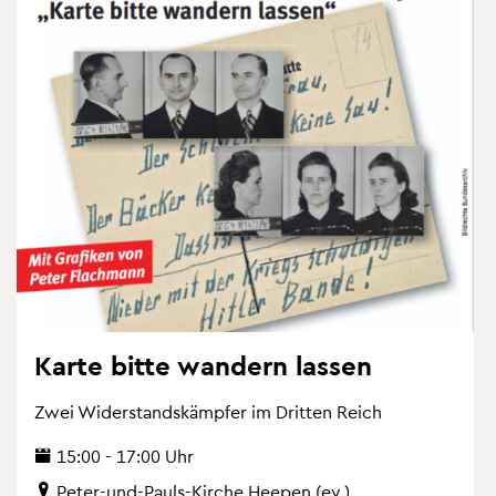
Karte bitte wan­dern las­sen
Zwei Wi­der­stands­kämp­fer im Drit­ten Reich
15:00 - 17:00 Uhr
Peter-und-Pauls-Kir­che Hee­pen (ev.)