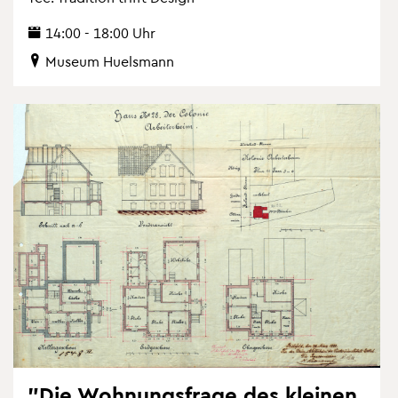
14:00 - 18:00 Uhr
Mu­se­um Hu­els­mann
"Die Woh­nungs­fra­ge des klei­nen