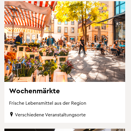
Wo­chen­märk­te
Fri­sche Le­bens­mit­tel aus der Re­gi­on
Ver­schie­de­ne Ver­an­stal­tungs­or­te