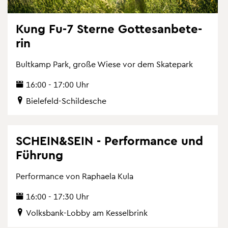
Kung Fu-7 Ster­ne Got­tes­an­be­te­
rin
Bult­kamp Park, große Wiese vor dem Skate­park
16:00 - 17:00 Uhr
Bie­le­feld-Schil­desche
SCHEIN&SEIN - Per­for­mance und
Füh­rung
Per­for­mance von Ra­phae­la Kula
16:00 - 17:30 Uhr
Volks­bank-Lobby am Kes­sel­brink