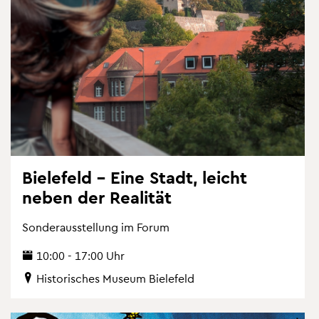
Bie­le­feld – Eine Stadt, leicht
neben der Rea­li­tät
Son­der­aus­stel­lung im Forum
10:00 - 17:00 Uhr
His­to­ri­sches Mu­se­um Bie­le­feld