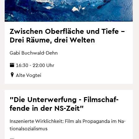
Zwi­schen Ober­flä­che und Tiefe –
Drei Räume, drei Wel­ten
Gabi Buch­wald-Dehn
16:30 - 22:00 Uhr
Alte Vog­tei
"Die Un­ter­wer­fung - Film­schaf­
fen­de in der NS-Zeit"
In­sze­nier­te Wirk­lich­keit: Film als Pro­pa­gan­da im Na­
tio­nal­so­zia­lis­mus