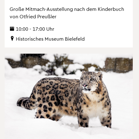
Große Mit­mach-Aus­stel­lung nach dem Kin­der­buch
von Ot­fried Preu­ß­ler
10:00 - 17:00 Uhr
His­to­ri­sches Mu­se­um Bie­le­feld