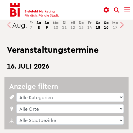
In­
Menü
Suche
halt
an­
an­
an­
sprin­
sprin­
Fr
Sa
So
Mo
Di
Mi
Do
Fr
Sa
So
Mo
Di
M
Aug.
Suchen
7
8
9
10
11
12
13
14
15
16
17
18
1
sprin­
gen
gen
gen
Ver­an­stal­tungs­ter­mi­ne
16. JULI 2026
An­zei­ge fil­tern