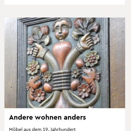
An­de­re woh­nen an­ders
Möbel aus dem 19. Jahr­hun­dert