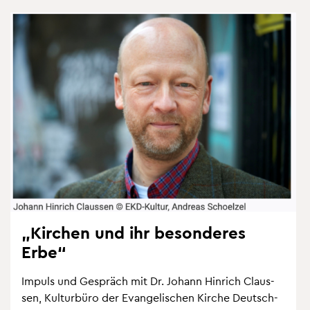
„Kir­chen und ihr be­son­de­res
Erbe“
Im­puls und Ge­spräch mit Dr. Jo­hann Hin­rich Clau­s­
sen, Kul­tur­bü­ro der Evan­ge­li­schen Kir­che Deutsch­