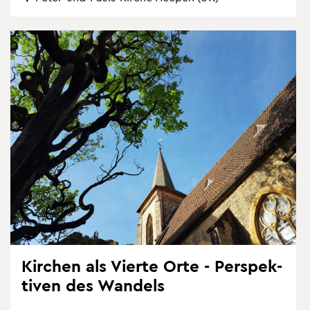
Kir­chen als Vier­te Orte - Per­spek­
ti­ven des Wan­dels