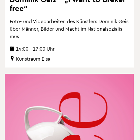
free“
Foto- und Vi­deo­ar­bei­ten des Künst­lers Do­mi­nik Geis
über Män­ner, Bil­der und Macht im Na­tio­nal­so­zia­lis­
mus
14:00 - 17:00 Uhr
Kunst­raum Elsa