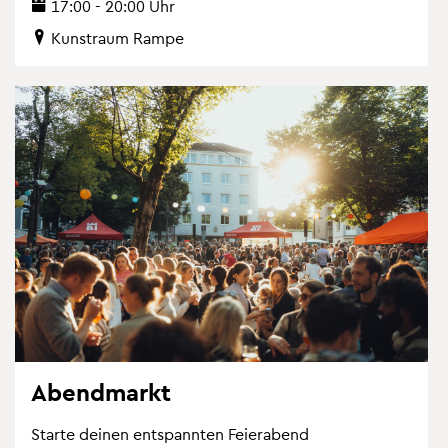
17:00 - 20:00 Uhr
Kunst­raum Rampe
Abend­markt
Star­te dei­nen ent­spann­ten Fei­er­abend