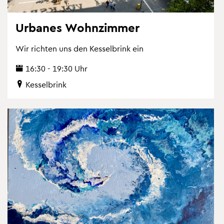
Ur­ba­nes Wohn­zim­mer
Wir rich­ten uns den Kes­sel­brink ein
16:30 - 19:30 Uhr
Kes­sel­brink