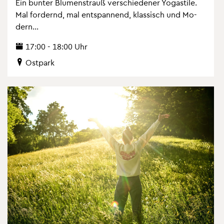
Ein bun­ter Blu­men­strauß ver­schie­de­ner Yo­ga­s­ti­le.
Mal for­dernd, mal ent­span­nend, klas­sisch und Mo­
dern...
17:00 - 18:00 Uhr
Ost­park