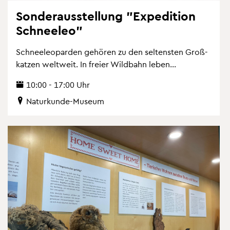
Son­der­aus­stel­lung "Ex­pe­di­ti­on
Schnee­leo"
Schnee­leo­par­den ge­hö­ren zu den sel­tens­ten Gro­ß­
kat­zen welt­weit. In frei­er Wild­bahn leben...
10:00 - 17:00 Uhr
Na­tur­kun­de-Mu­se­um