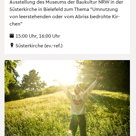
Aus­stel­lung des Mu­se­ums der Bau­kul­tur NRW in der
Süs­ter­kir­che in Bie­le­feld zum Thema "Um­nut­zung
von leer­ste­hen­den oder vom Ab­riss be­droh­te Kir­
chen"
15:00 Uhr, 16:00 Uhr
Süs­ter­kir­che (ev.-ref.)