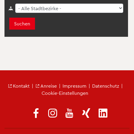
Suchen
Fu­ß­zei­len­me­nü
Kon­takt
|
An­rei­se
|
Im­pres­sum
|
Da­ten­schutz
|
Coo­kie-Ein­stel­lun­gen