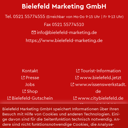
Bie­le­feld Mar­ke­ting GmbH
Tel.
0521 55774555
(Er­reich­bar von Mo-Do 9-15 Uhr | Fr 9-13 Uhr)
Fax 0521 55774510
info@​bielefeld-​marketing.​de
https://​www.​bielefeld-​marketing.​de
Kon­takt
Tou­rist-In­for­ma­ti­on
Pres­se
www.​bielefeld.​jetzt
Jobs
www.​wis​sens​werk​stad​t.​
Shop
de
Bie­le­feld-Gut­schein
www.​cit​ybie​lefe​ld.​de
www.​bielefeld-​
Bie­le­feld Mar­ke­ting GmbH spei­chert In­for­ma­tio­nen über Ihren
convention.​de
Be­such mit Hilfe von Coo­kies und an­de­ren Tech­no­lo­gi­en. Ei­ni­
ge davon sind für die Sei­ten­funk­ti­on tech­nisch not­wen­dig. An­
de­re sind nicht funk­ti­ons­not­wen­di­ge Coo­kies, die Ana­ly­se-