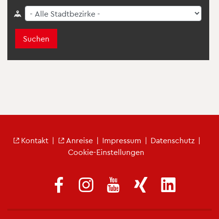
Suchen
Fu­ß­zei­len­me­nü
Kon­takt
|
An­rei­se
|
Im­pres­sum
|
Da­ten­schutz
|
Coo­kie-Ein­stel­lun­gen