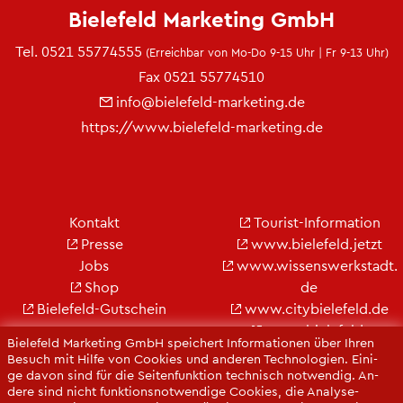
Bie­le­feld Mar­ke­ting GmbH
Tel.
0521 55774555
(Er­reich­bar von Mo-Do 9-15 Uhr | Fr 9-13 Uhr)
Fax 0521 55774510
info@​bielefeld-​marketing.​de
https://​www.​bielefeld-​marketing.​de
Kon­takt
Tou­rist-In­for­ma­ti­on
Pres­se
www.​bielefeld.​jetzt
Jobs
www.​wis​sens​werk​stad​t.​
Shop
de
Bie­le­feld-Gut­schein
www.​cit​ybie​lefe​ld.​de
www.​bielefeld-​
Bie­le­feld Mar­ke­ting GmbH spei­chert In­for­ma­tio­nen über Ihren
convention.​de
Be­such mit Hilfe von Coo­kies und an­de­ren Tech­no­lo­gi­en. Ei­ni­
ge davon sind für die Sei­ten­funk­ti­on tech­nisch not­wen­dig. An­
de­re sind nicht funk­ti­ons­not­wen­di­ge Coo­kies, die Ana­ly­se-