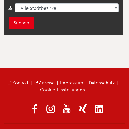
Suchen
Fu­ß­zei­len­me­nü
Kon­takt
|
An­rei­se
|
Im­pres­sum
|
Da­ten­schutz
|
Coo­kie-Ein­stel­lun­gen