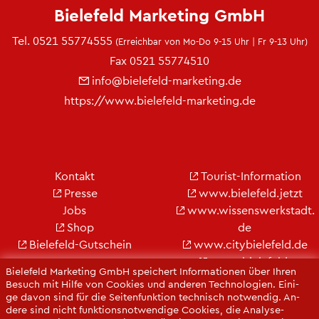
Bie­le­feld Mar­ke­ting GmbH
Tel.
0521 55774555
(Er­reich­bar von Mo-Do 9-15 Uhr | Fr 9-13 Uhr)
Fax 0521 55774510
info@​bielefeld-​marketing.​de
https://​www.​bielefeld-​marketing.​de
Kon­takt
Tou­rist-In­for­ma­ti­on
Pres­se
www.​bielefeld.​jetzt
Jobs
www.​wis​sens​werk​stad​t.​
Shop
de
Bie­le­feld-Gut­schein
www.​cit​ybie​lefe​ld.​de
www.​bielefeld-​
Bie­le­feld Mar­ke­ting GmbH spei­chert In­for­ma­tio­nen über Ihren
convention.​de
Be­such mit Hilfe von Coo­kies und an­de­ren Tech­no­lo­gi­en. Ei­ni­
ge davon sind für die Sei­ten­funk­ti­on tech­nisch not­wen­dig. An­
de­re sind nicht funk­ti­ons­not­wen­di­ge Coo­kies, die Ana­ly­se-