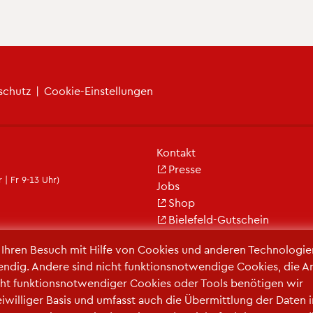
­schutz
|
Coo­kie-Ein­stel­lun­gen
Kon­takt
Pres­se
 | Fr 9-13 Uhr)
Jobs
Shop
Bie­le­feld-Gut­schein
r Ihren Be­such mit Hilfe von Coo­kies und an­de­ren Tech­no­lo­gi­e
en­dig. An­de­re sind nicht funk­ti­ons­not­wen­di­ge Coo­kies, die A
ht funk­ti­ons­not­wen­di­ger Coo­kies oder Tools be­nö­ti­gen wir
frei­wil­li­ger Basis und um­fasst auch die Über­mitt­lung der Daten 