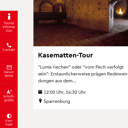
Tou­rist
In­for­ma­
ti­on
Kon­takt
Ka­se­mat­ten-Tour
"Lunte rie­chen" oder "vom Pech ver­folgt
News­
sein": Er­staun­li­cher­wei­se prä­gen Re­de­wen
let­ter
dun­gen aus dem...
12:00 Uhr, 14:30 Uhr
Schrift­
grö­ße
Spar­ren­burg
Kon­
trast