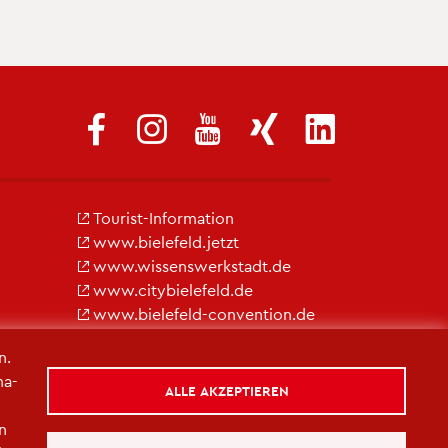
Tou­rist-In­for­ma­ti­on
www.​bielefeld.​jetzt
www.​wis​sens​werk​stad​t.​de
www.​cit​ybie​lefe​ld.​de
www.​bielefeld-​convention.​de
n.
na­
ALLE AKZEPTIEREN
in