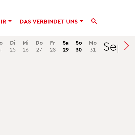
WIR
DAS VER­BIN­DET UNS
Sep
o
Di
Mi
Do
Fr
Sa
So
Mo
Di
4
25
26
27
28
29
30
31
1