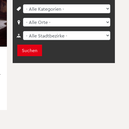
Suchen
­