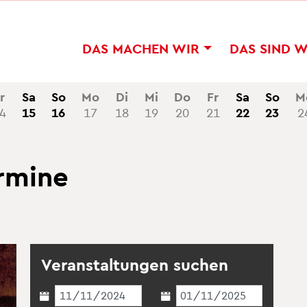
DAS MA­CHEN WIR
DAS SIND 
r
Sa
So
Mo
Di
Mi
Do
Fr
Sa
So
M
4
15
16
17
18
19
20
21
22
23
2
r­mi­ne
Ver­an­stal­tun­gen su­chen