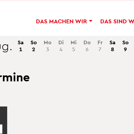
DAS MA­CHEN WIR
DAS SIND 
g.
Sa
So
Mo
Di
Mi
Do
Fr
Sa
So
1
2
3
4
5
6
7
8
9
r­mi­ne