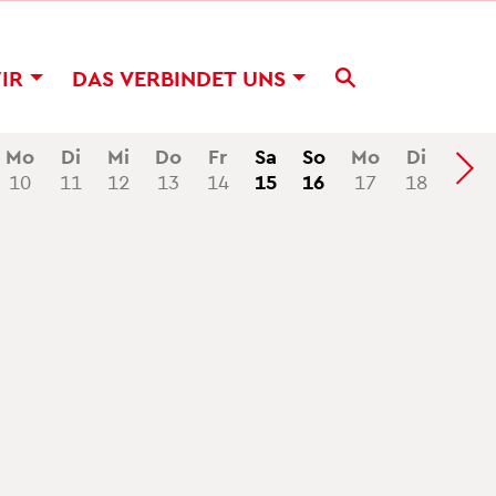
WIR
DAS VER­BIN­DET UNS
Mo
Di
Mi
Do
Fr
Sa
So
Mo
Di
Mi
10
11
12
13
14
15
16
17
18
19