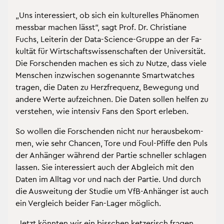
„Uns in­ter­es­siert, ob sich ein kul­tu­rel­les Phä­no­men
mess­bar ma­chen lässt“, sagt Prof. Dr. Chris­tia­ne
Fuchs, Lei­te­rin der Data-Sci­ence-Grup­pe an der Fa­
kul­tät für Wirt­schafts­wis­sen­schaf­ten der Uni­ver­si­tät.
Die For­schen­den ma­chen es sich zu Nutze, dass viele
Men­schen in­zwi­schen so­ge­nann­te Smart­wat­ches
tra­gen, die Daten zu Herz­fre­quenz, Be­we­gung und
an­de­re Werte auf­zeich­nen. Die Daten sol­len hel­fen zu
ver­ste­hen, wie in­ten­siv Fans den Sport er­le­ben.
So wol­len die For­schen­den nicht nur her­aus­be­kom­
men, wie sehr Chan­cen, Tore und Foul-Pfif­fe den Puls
der An­hän­ger wäh­rend der Par­tie schnel­ler schla­gen
las­sen. Sie in­ter­es­siert auch der Ab­gleich mit den
Daten im All­tag vor und nach der Par­tie. Und durch
die Aus­wei­tung der Stu­die um VfB-An­hän­ger ist auch
ein Ver­gleich bei­der Fan-Lager mög­lich.
„Jetzt könn­ten wir ein biss­chen ket­ze­risch fra­gen,