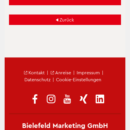
Zu­rück
Fu­ß­zei­len­me­nü
Kon­takt
|
An­rei­se
|
Im­pres­sum
|
Da­ten­schutz
|
Coo­kie-Ein­stel­lun­gen
Bie­le­feld Mar­ke­ting GmbH