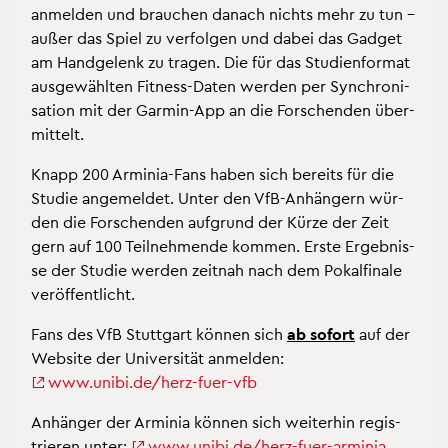
an­mel­den und brau­chen da­nach nichts mehr zu tun –
außer das Spiel zu ver­fol­gen und dabei das Gad­get
am Hand­ge­lenk zu tra­gen. Die für das Stu­di­en­for­mat
aus­ge­wähl­ten Fit­ness-Daten wer­den per Syn­chro­ni­
sa­ti­on mit der Gar­min-App an die For­schen­den über­
mit­telt.
Knapp 200 Ar­mi­nia-Fans haben sich be­reits für die
Stu­die an­ge­mel­det. Unter den VfB-An­hän­gern wür­
den die For­schen­den auf­grund der Kürze der Zeit
gern auf 100 Teil­neh­men­de kom­men. Erste Er­geb­nis­
se der Stu­die wer­den zeit­nah nach dem Po­kal­fi­na­le
ver­öf­fent­licht.
Fans des VfB Stutt­gart kön­nen sich
ab so­fort
auf der
Web­site der Uni­ver­si­tät an­mel­den:
www.​unibi.​de/​herz-​fuer-​vfb
An­hän­ger der Ar­mi­nia kön­nen sich wei­ter­hin re­gis­
trie­ren unter:
www.​unibi.​de/​herz-​fuer-​arminia