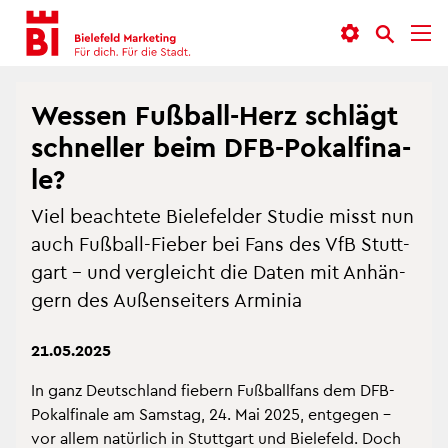
In­
Menü
Suche
halt
an­
an­
an­
sprin­
sprin­
Suchen
sprin­
gen
gen
Wes­sen Fuß­ball-Herz schlägt
gen
schnel­ler beim DFB-Po­kal­fi­na­
le?
Viel be­ach­te­te Bie­le­fel­der Stu­die misst nun
auch Fuß­ball-Fie­ber bei Fans des VfB Stutt­
gart – und ver­gleicht die Daten mit An­hän­
gern des Au­ßen­sei­ters Ar­mi­nia
21.05.2025
In ganz Deutsch­land fie­bern Fuß­ball­fans dem DFB-
Po­kal­fi­na­le am Sams­tag, 24. Mai 2025, ent­ge­gen –
vor allem na­tür­lich in Stutt­gart und Bie­le­feld. Doch