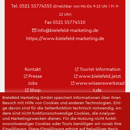
Tel.
0521 55774555
(Er­reich­bar von Mo-Do 9-15 Uhr | Fr 9-
13 Uhr)
Fax 0521 55774510
info@​bielefeld-​marketing.​de
https://​www.​bielefeld-​marketing.​de
Kon­takt
Tou­rist-In­for­ma­ti­on
Pres­se
www.​bielefeld.​jetzt
Jobs
www.​wis​sens​werk​stad​
Shop
t.​de
Bie­le­feld-Gut­schein
www.​cit​ybie​lefe​ld.​de
Bie­le­feld Mar­ke­ting GmbH spei­chert In­for­ma­tio­nen über Ihren
Be­such mit Hilfe von Coo­kies und an­de­ren Tech­no­lo­gi­en. Ei­ni­
www.​bielefeld-​
ge davon sind für die Sei­ten­funk­ti­on tech­nisch not­wen­dig. An­
convention.​de
de­re sind nicht funk­ti­ons­not­wen­di­ge Coo­kies, die Ana­ly­se-
und Mar­ke­ting­zwe­cken die­nen. Für die Nut­zung nicht funk­ti­
ons­not­wen­di­ger Coo­kies oder Tools be­nö­ti­gen wir vorab Ihre
Ein­wil­li­gung. Diese Ein­wil­li­gung er­folgt auf frei­wil­li­ger Basis