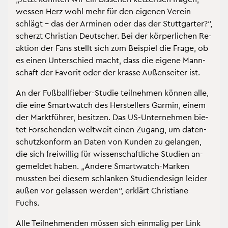
wes­sen Herz wohl mehr für den ei­ge­nen Ver­ein
schlägt – das der Ar­mi­nen oder das der Stutt­gar­ter?“,
scherzt Chris­ti­an Deut­scher. Bei der kör­per­li­chen Re­
ak­ti­on der Fans stellt sich zum Bei­spiel die Frage, ob
es einen Un­ter­schied macht, dass die ei­ge­ne Mann­
schaft der Fa­vo­rit oder der kras­se Au­ßen­sei­ter ist.
An der Fuß­ball­fie­ber-Stu­die teil­neh­men kön­nen alle,
die eine Smart­watch des Her­stel­lers Gar­min, einem
der Markt­füh­rer, be­sit­zen. Das US-Un­ter­neh­men bie­
tet For­schen­den welt­weit einen Zu­gang, um da­ten­
schutz­kon­form an Daten von Kun­den zu ge­lan­gen,
die sich frei­wil­lig für wis­sen­schaft­li­che Stu­di­en an­
ge­mel­det haben. „An­de­re Smart­watch-Mar­ken
muss­ten bei die­sem schlan­ken Stu­di­en­de­sign lei­der
außen vor ge­las­sen wer­den“, er­klärt Chris­tia­ne
Fuchs.
Alle Teil­neh­men­den müs­sen sich ein­ma­lig per Link