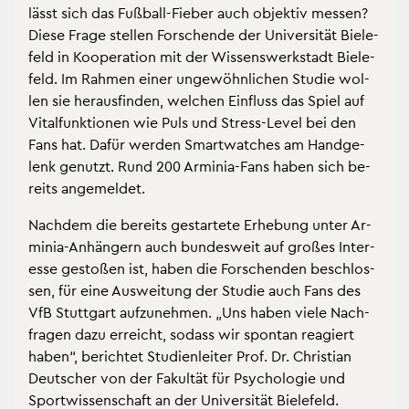
lässt sich das Fuß­ball-Fie­ber auch ob­jek­tiv mes­sen?
Diese Frage stel­len For­schen­de der Uni­ver­si­tät Bie­le­
feld in Ko­ope­ra­ti­on mit der Wis­sens­werk­stadt Bie­le­
feld. Im Rah­men einer un­ge­wöhn­li­chen Stu­die wol­
len sie her­aus­fin­den, wel­chen Ein­fluss das Spiel auf
Vi­tal­funk­tio­nen wie Puls und Stress-Level bei den
Fans hat. Dafür wer­den Smart­wat­ches am Hand­ge­
lenk ge­nutzt. Rund 200 Ar­mi­nia-Fans haben sich be­
reits an­ge­mel­det.
Nach­dem die be­reits ge­star­te­te Er­he­bung unter Ar­
mi­nia-An­hän­gern auch bun­des­weit auf gro­ßes In­ter­
es­se ge­sto­ßen ist, haben die For­schen­den be­schlos­
sen, für eine Aus­wei­tung der Stu­die auch Fans des
VfB Stutt­gart auf­zu­neh­men. „Uns haben viele Nach­
fra­gen dazu er­reicht, so­dass wir spon­tan re­agiert
haben“, be­rich­tet Stu­di­en­lei­ter Prof. Dr. Chris­ti­an
Deut­scher von der Fa­kul­tät für Psy­cho­lo­gie und
Sport­wis­sen­schaft an der Uni­ver­si­tät Bie­le­feld.