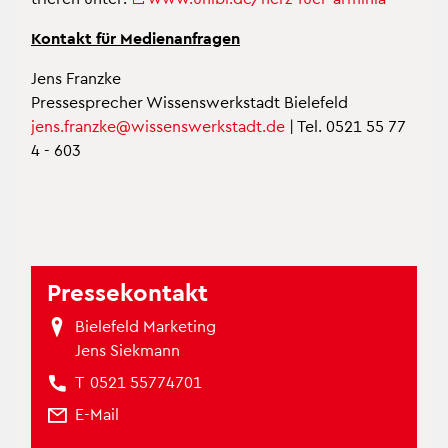
Kon­takt für Me­di­en­an­fra­gen
Jens Franz­ke
Pres­se­spre­cher Wis­sens­werk­stadt Bie­le­feld
jens.​franzke@​wis​sens​werk​stad​t.​de
| Tel. 0521 55 77
4 - 603
Pres­se­kon­takt
Bie­le­feld Mar­ke­ting
Jens Siek­mann
T
0521 55774701
E-Mail