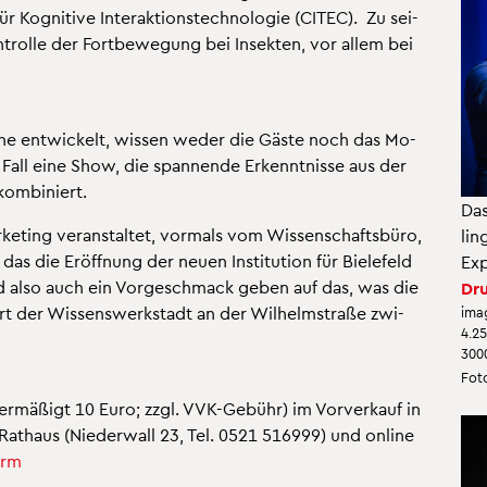
Ko­gni­ti­ve In­ter­ak­ti­ons­tech­no­lo­gie (CITEC). Zu sei­
on­trol­le der Fort­be­we­gung bei In­sek­ten, vor allem bei
ne ent­wi­ckelt, wis­sen weder die Gäste noch das Mo­
 Fall eine Show, die span­nen­de Er­kennt­nis­se aus der
kom­bi­niert.
Das
e­ting ver­an­stal­tet, vor­mals vom Wis­sen­schafts­bü­ro,
lin
 die Er­öff­nung der neuen In­sti­tu­ti­on für Bie­le­feld
Ex­
d also auch ein Vor­ge­schmack geben auf das, was die
Dru
t der Wis­sens­werk­stadt an der Wil­helm­stra­ße zwi­
ima
4.2
300
Foto
 (er­mä­ßigt 10 Euro; zzgl. VVK-Ge­bühr) im Vor­ver­kauf in
en Rat­haus (Nie­der­wall 23, Tel. 0521 516999) und on­line
orm