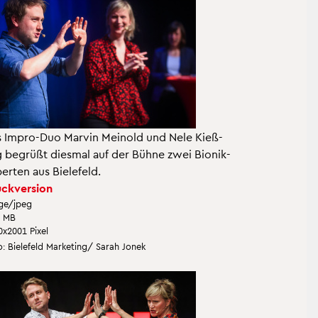
 Impro-Duo Mar­vin Mein­old und Nele Kie­ß­
g be­grü­ßt dies­mal auf der Bühne zwei Bio­nik-
per­ten aus Bie­le­feld.
ck­ver­si­on
ge/jpeg
5 MB
0x2001 Pixel
: Bie­le­feld Mar­ke­ting/ Sarah Jonek