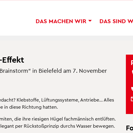
DAS MA­CHEN WIR
DAS SIND 
Ef­fekt
 „Brain­storm“ in Bie­le­feld am 7. No­vem­ber
cht? Kleb­stof­fe, Lüf­tungs­sys­te­me, An­trie­be... Alles
 in diese Rich­tung hat­ten.
­ten, die ihre rie­si­gen Hügel fach­män­nisch ent­lüf­ten.
ele­gant per Rück­sto­ß­prin­zip durchs Was­ser be­we­gen.
F