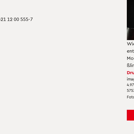
0521 12 00 555-7
Wie
ent
Mo­
ß­li
Dru
ima
4.9
575
Foto