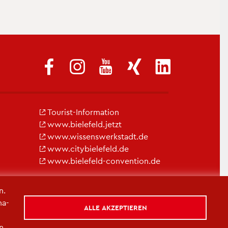
Tou­rist-In­for­ma­ti­on
www.​bielefeld.​jetzt
www.​wis​sens​werk​stad​t.​de
www.​cit​ybie​lefe​ld.​de
www.​bielefeld-​convention.​de
n.
na­
ALLE AKZEPTIEREN
in