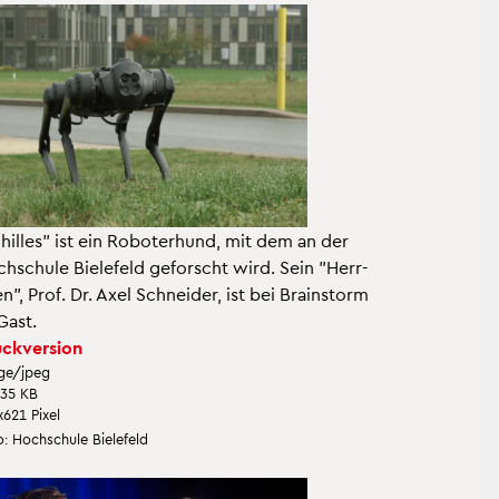
hil­les" ist ein Ro­bo­ter­hund, mit dem an der
h­schu­le Bie­le­feld ge­forscht wird. Sein "Herr­
n", Prof. Dr. Axel Schnei­der, ist bei Brain­storm
Gast.
ck­ver­si­on
ge/jpeg
.35 KB
621 Pixel
: Hoch­schu­le Bie­le­feld