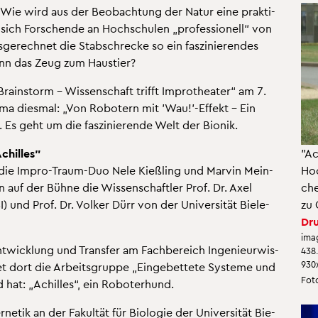
 Wie wird aus der Be­ob­ach­tung der Natur eine prak­ti­
sich For­schen­de an Hoch­schu­len „pro­fes­sio­nell“ von
­ge­rech­net die Stab­schre­cke so ein fas­zi­nie­ren­des
ann das Zeug zum Haus­tier?
ain­storm – Wis­sen­schaft trifft Im­pro­thea­ter“ am 7.
a dies­mal: „Von Ro­bo­tern mit 'Wau!'-Ef­fekt – Ein
Es geht um die fas­zi­nie­ren­de Welt der Bio­nik.
chil­les"
"Ac
, die Impro-Traum-Duo Nele Kie­ß­ling und Mar­vin Mein­
Hoc
en auf der Bühne die Wis­sen­schaft­ler Prof. Dr. Axel
che
 und Prof. Dr. Vol­ker Dürr von der Uni­ver­si­tät Bie­le­
zu 
Dru
ima
t­wick­lung und Trans­fer am Fach­be­reich In­ge­nieur­wis­
438
930x
et dort die Ar­beits­grup­pe „Ein­ge­bet­te­te Sys­te­me und
Foto
ed hat: „Achil­les“, ein Ro­bo­ter­hund.
­ne­tik an der Fa­kul­tät für Bio­lo­gie der Uni­ver­si­tät Bie­