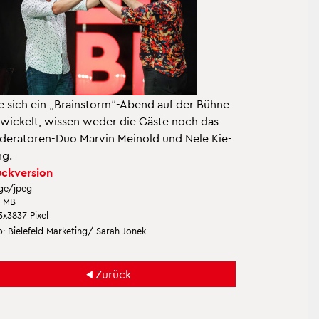
 sich ein „Brain­storm“-Abend auf der Bühne
­wi­ckelt, wis­sen weder die Gäste noch das
de­ra­to­ren-Duo Mar­vin Mein­old und Nele Kie­
ng.
ck­ver­si­on
ge/jpeg
7 MB
3x3837 Pixel
: Bie­le­feld Mar­ke­ting/ Sarah Jonek
Zu­rück