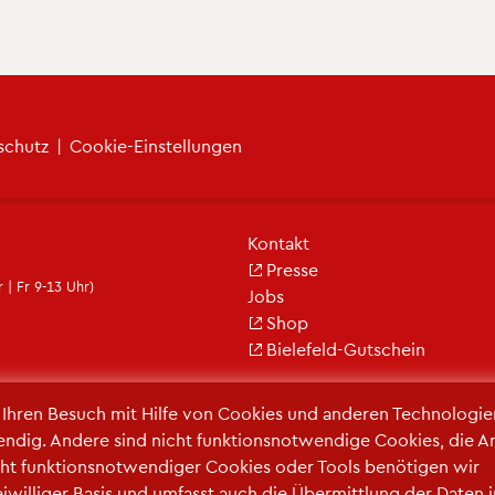
­schutz
|
Coo­kie-Ein­stel­lun­gen
Kon­takt
Pres­se
 | Fr 9-13 Uhr)
Jobs
Shop
Bie­le­feld-Gut­schein
r Ihren Be­such mit Hilfe von Coo­kies und an­de­ren Tech­no­lo­gi­e
en­dig. An­de­re sind nicht funk­ti­ons­not­wen­di­ge Coo­kies, die A
ht funk­ti­ons­not­wen­di­ger Coo­kies oder Tools be­nö­ti­gen wir
frei­wil­li­ger Basis und um­fasst auch die Über­mitt­lung der Daten 