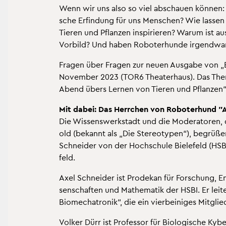
Wenn wir uns also so viel ab­schau­en kön­nen:
sche Er­fin­dung für uns Men­schen? Wie las­sen 
Tie­ren und Pflan­zen in­spi­rie­ren? Warum ist aus
Vor­bild? Und haben Ro­bo­ter­hun­de ir­gend­w
Fra­gen über Fra­gen zur neuen Aus­ga­be von „Br
No­vem­ber 2023 (TOR6 Thea­ter­haus). Das Them
Abend übers Ler­nen von Tie­ren und Pflan­zen“. 
Mit dabei: Das Herr­chen von Ro­bo­ter­hund "A
Die Wis­sens­werk­stadt und die Mo­de­ra­to­ren
old (be­kannt als „Die Ste­reo­ty­pen“), be­grü­ß
Schnei­der von der Hoch­schu­le Bie­le­feld (HSBI)
feld.
Axel Schnei­der ist Pro­de­kan für For­schung, En
sen­schaf­ten und Ma­the­ma­tik der HSBI. Er lei­t
Bio­me­cha­tro­nik“, die ein vier­bei­ni­ges Mit­gli
Vol­ker Dürr ist Pro­fes­sor für Bio­lo­gi­sche Ky­ber