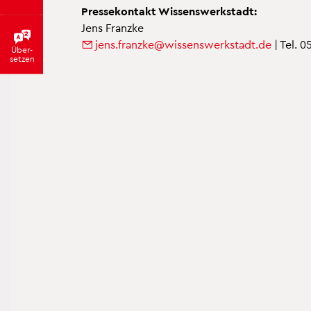
Pres­se­kon­takt Wis­sens­werk­stadt:
Jens Franz­ke
jens.​franzke@​wis​sens​werk​stad​t.​de
| Tel. 
Über­
set­zen