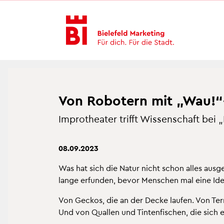
In­
Menü
Suche
halt
an­
an­
an­
sprin­
sprin­
sprin­
gen
gen
gen
Von Ro­bo­tern mit „Wau!“-
Im­pro­thea­ter trifft Wis­sen­schaft bei
08.09.2023
Was hat sich die Natur nicht schon alles aus­ge­da
lange er­fun­den, bevor Men­schen mal eine Idee
Von Ge­ckos, die an der Decke lau­fen. Von Ter­mi
Und von Qual­len und Tin­ten­fi­schen, die sich 