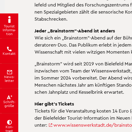
le­feld und Mit­glied des For­schungs­zen­trums für 
nen Spe­zi­al­ge­bie­ten zählt die sen­so­ri­sche K
Stab­schre­cken.
Tou­rist
In­for­ma­
Jeder „Brain­storm“-Abend ist an­ders
ti­on
Wie sich ein „Brain­storm“-Abend auf der Büh
de­ra­to­ren-Duo. Das Pu­bli­kum er­lebt in jedem
Wis­sen­schaft mit vie­len wit­zi­gen Mo­men­ten 
Kon­takt
„Brain­storm“ wird seit 2019 von Bie­le­feld Mar­k
in­zwi­schen vom Team der Wis­sens­werk­stadt, das
News­
im Som­mer 2024 vor­be­rei­tet. Der Abend wir
let­ter
Men­schen nächs­tes Jahr am künf­ti­gen Stand­or
schen Jahn­platz und Kes­sel­brink er­war­tet.
Schrift­
Hier gibt’s Ti­ckets
grö­ße
Ti­ckets für die Ver­an­stal­tung kos­ten 14 Euro
der Bie­le­fel­der Tou­rist-In­for­ma­ti­on im Neu
unter:
www.​wis​sens​werk​stad​t.​de/​brainst
Kon­
trast