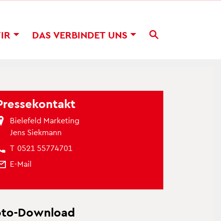
WIR
DAS VER­BIN­DET UNS
Pres­se­kon­takt
Bie­le­feld Mar­ke­ting
Jens Siek­mann
T
0521 55774701
E-Mail
oto-Down­load