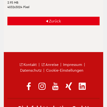
2.95 MB
4032x3024 Pixel
Zu­rück
Fu­ß­zei­len­me­nü
Kon­takt
|
An­rei­se
|
Im­pres­sum
|
Da­ten­schutz
|
Coo­kie-Ein­stel­lun­gen