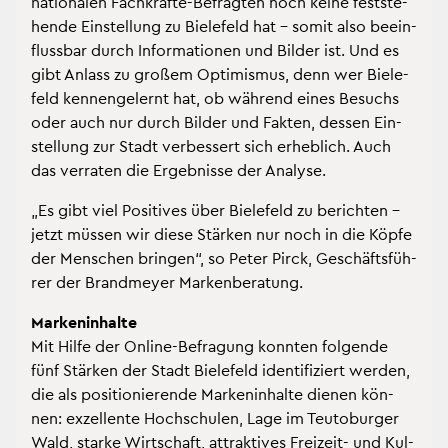
na­tio­na­len Fach­kräf­te-Be­frag­ten noch keine fest­ste­
hen­de Ein­stel­lung zu Bie­le­feld hat – somit also be­ein­
fluss­bar durch In­for­ma­tio­nen und Bil­der ist. Und es
gibt An­lass zu gro­ßem Op­ti­mis­mus, denn wer Bie­le­
feld ken­nen­ge­lernt hat, ob wäh­rend eines Be­suchs
oder auch nur durch Bil­der und Fak­ten, des­sen Ein­
stel­lung zur Stadt ver­bes­sert sich er­heb­lich. Auch
das ver­ra­ten die Er­geb­nis­se der Ana­ly­se.
„Es gibt viel Po­si­ti­ves über Bie­le­feld zu be­rich­ten –
jetzt müs­sen wir diese Stär­ken nur noch in die Köpfe
der Men­schen brin­gen“, so Peter Pirck, Ge­schäfts­füh­
rer der Brand­mey­er Mar­ken­be­ra­tung.
Mar­ken­in­hal­te
Mit Hilfe der On­line-Be­fra­gung konn­ten fol­gen­de
fünf Stär­ken der Stadt Bie­le­feld iden­ti­fi­ziert wer­den,
die als po­si­tio­nie­ren­de Mar­ken­in­hal­te die­nen kön­
nen: ex­zel­len­te Hoch­schu­len, Lage im Teu­to­bur­ger
Wald, star­ke Wirt­schaft, at­trak­ti­ves Frei­zeit- und Kul­