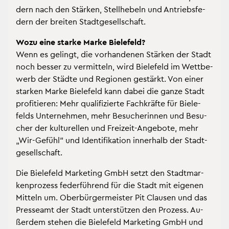
dern nach den Stär­ken, Stell­he­beln und An­triebs­fe­
dern der brei­ten Stadt­ge­sell­schaft.
Wozu eine star­ke Marke Bie­le­feld?
Wenn es ge­lingt, die vor­han­de­nen Stär­ken der Stadt
noch bes­ser zu ver­mit­teln, wird Bie­le­feld im Wett­be­
werb der Städ­te und Re­gio­nen ge­stärkt. Von einer
star­ken Marke Bie­le­feld kann dabei die ganze Stadt
pro­fi­tie­ren: Mehr qua­li­fi­zier­te Fach­kräf­te für Bie­le­
felds Un­ter­neh­men, mehr Be­su­che­rin­nen und Be­su­
cher der kul­tu­rel­len und Frei­zeit-An­ge­bo­te, mehr
„Wir-Ge­fühl“ und Iden­ti­fi­ka­ti­on in­ner­halb der Stadt­
ge­sell­schaft.
Die Bie­le­feld Mar­ke­ting GmbH setzt den Stadt­mar­
ken­pro­zess fe­der­füh­rend für die Stadt mit ei­ge­nen
Mit­teln um. Ober­bür­ger­meis­ter Pit Clau­sen und das
Pres­se­amt der Stadt un­ter­stüt­zen den Pro­zess. Au­
ßer­dem ste­hen die Bie­le­feld Mar­ke­ting GmbH und