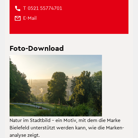
T
0521 55774701
E-Mail
Foto-Down­load
Natur im Stadt­bild – ein Motiv, mit dem die Marke
Bie­le­feld un­ter­stützt wer­den kann, wie die Mar­ken­
ana­ly­se zeigt.