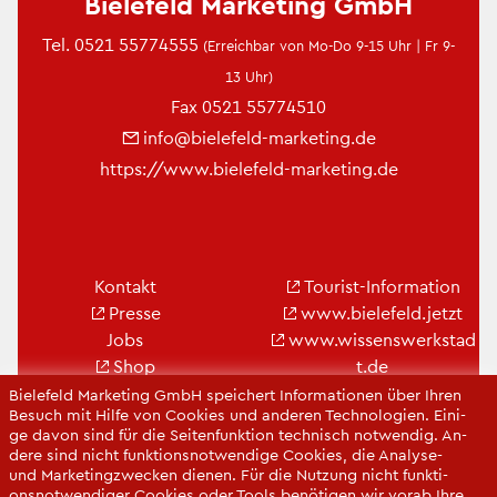
Bie­le­feld Mar­ke­ting GmbH
Tel.
0521 55774555
(Er­reich­bar von Mo-Do 9-15 Uhr | Fr 9-
13 Uhr)
Fax 0521 55774510
info@​bielefeld-​marketing.​de
https://​www.​bielefeld-​marketing.​de
Kon­takt
Tou­rist-In­for­ma­ti­on
Pres­se
www.​bielefeld.​jetzt
Jobs
www.​wis​sens​werk​stad​
Shop
t.​de
Bie­le­feld-Gut­schein
www.​cit​ybie​lefe​ld.​de
Bie­le­feld Mar­ke­ting GmbH spei­chert In­for­ma­tio­nen über Ihren
Be­such mit Hilfe von Coo­kies und an­de­ren Tech­no­lo­gi­en. Ei­ni­
www.​bielefeld-​
ge davon sind für die Sei­ten­funk­ti­on tech­nisch not­wen­dig. An­
convention.​de
de­re sind nicht funk­ti­ons­not­wen­di­ge Coo­kies, die Ana­ly­se-
und Mar­ke­ting­zwe­cken die­nen. Für die Nut­zung nicht funk­ti­
ons­not­wen­di­ger Coo­kies oder Tools be­nö­ti­gen wir vorab Ihre