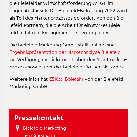
die Bie­le­fel­der Wirt­schafts­för­de­rung WEGE im
engen Aus­tausch. Die Bie­le­feld-Be­fra­gung 2022 wird
als Teil des Mar­ken­pro­zes­ses ge­för­dert von den Bie­
le­feld-Part­nern, die die Ar­beit für ein star­kes Bie­le­
feld mit ihrem En­ga­ge­ment erst er­mög­li­chen.
Die Bie­le­feld Mar­ke­ting GmbH stellt on­line eine
Er­geb­nis­prä­sen­ta­ti­on der Mar­ken­ana­ly­se Bie­le­feld
zur Ver­fü­gung und in­for­miert über den Stadt­mar­ken­
pro­zess sowie über das Bie­le­feld-Part­ner-Netz­werk.
Wei­te­re Infos hat
Kati Böle­fahr
von der Bie­le­feld
Mar­ke­ting GmbH.
Pres­se­kon­takt
Bie­le­feld Mar­ke­ting
Jens Siek­mann