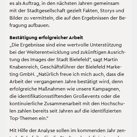
es als Auf­trag, in den nächs­ten Jah­ren ge­mein­sam
mit der Stadt­ge­sell­schaft ge­zielt Fak­ten, Sto­rys und
Bil­der zu ver­mit­teln, die auf den Er­geb­nis­sen der Be­
fra­gung auf­bau­en.
Be­stä­ti­gung er­folg­rei­cher Ar­beit
„Die Er­geb­nis­se sind eine wert­vol­le Un­ter­stüt­zung
bei der Wei­ter­ent­wick­lung und zu­künf­ti­gen Aus­rich­
tung des Images der Stadt Bie­le­feld“, sagt Mar­tin
Kna­ben­reich, Ge­schäfts­füh­rer der Bie­le­feld Mar­ke­
ting GmbH. „Na­tür­lich freue ich mich auch, dass die
Ar­beit der ver­gan­ge­nen Jahre be­stä­tigt wird, denn
er­folg­rei­che Maß­nah­men wie un­se­re Kam­pa­gnen,
die iden­ti­fi­ka­ti­ons­stif­ten­den Gro­ße­vents oder die
kon­ti­nu­ier­li­che Zu­sam­men­ar­beit mit den Hoch­schu­
len zah­len be­reits seit Jah­ren auf die iden­ti­fi­zier­ten
Top-The­men ein.“
Mit Hilfe der Ana­ly­se sol­len im kom­men­den Jahr zen­