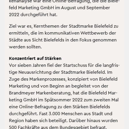
ken­ana­ly­se war eine On­line-Be­fra­gung, die die Bie­le­
feld Mar­ke­ting GmbH im Au­gust und Sep­tem­ber
2022 durch­ge­führt hat.
Ziel war es, Kern­the­men der Stadt­mar­ke Bie­le­feld zu
er­mit­teln, die im kom­mu­ni­ka­ti­ven Wett­be­werb der
Städ­te aus Sicht Bie­le­felds in den Fokus ge­nom­men
wer­den soll­ten.
Kon­zen­triert auf Stär­ken
Vor sie­ben Jah­ren fiel der Start­schuss für die lang­fris­
ti­ge Neu­aus­rich­tung der Stadt­mar­ke Bie­le­feld. Im
Zuge des Mar­ken­pro­zes­ses, kon­zi­piert von Bie­le­feld
Mar­ke­ting und von Be­ginn an be­glei­tet von der
Brand­mey­er Mar­ken­be­ra­tung, hat die Bie­le­feld Mar­
ke­ting GmbH im Spät­som­mer 2022 zum zwei­ten Mal
eine On­line-Be­fra­gung zu den Stär­ken Bie­le­felds
durch­ge­führt. Fast 3.000 Men­schen aus Stadt und
Re­gi­on haben sich be­tei­ligt. Dar­über hin­aus wur­den
500 Fach­kräf­te aus dem Bun­des­ge­biet be­fragt.