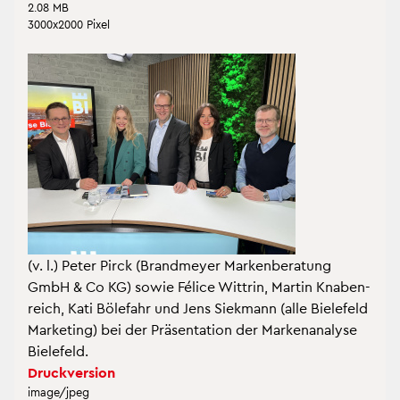
2.08 MB
3000x2000 Pixel
(v. l.) Peter Pirck (Brand­mey­er Mar­ken­be­ra­tung
GmbH & Co KG) sowie Fé­li­ce Wittrin, Mar­tin Kna­ben­
reich, Kati Böle­fahr und Jens Siek­mann (alle Bie­le­feld
Mar­ke­ting) bei der Prä­sen­ta­ti­on der Mar­ken­ana­ly­se
Bie­le­feld.
Druck­ver­si­on
image/jpeg