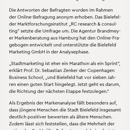
Die Ant­wor­ten der Be­frag­ten wur­den im Rah­men
der On­line-Be­fra­gung an­onym er­ho­ben. Das Bie­le­fel­
der Markt­for­schungs­in­sti­tut „RC re­se­arch & con­sul­
ting“ setz­te die Um­fra­ge um. Die Agen­tur Brand­mey­
er Mar­ken­be­ra­tung aus Ham­burg hat den On­line-Fra­
ge­bo­gen ent­wi­ckelt und un­ter­stütz­te die Bie­le­feld
Mar­ke­ting GmbH in der Ana­ly­se­pha­se.
„Stadt­mar­ke­ting ist eher ein Ma­ra­thon als ein Sprint“,
er­klärt Prof. Dr. Se­bas­ti­an Zen­ker der Copen­ha­gen
Busi­ness School, „und Bie­le­feld hat vor sie­ben Jah­
ren einen guten Start hin­ge­legt. Jetzt geht es darum,
die Rich­tung der nächs­ten Etap­pe fest­zu­le­gen.“
Als Er­geb­nis der Mar­ken­ana­ly­se fällt be­son­ders auf,
dass jün­ge­re Men­schen die Stadt Bie­le­feld ins­ge­samt
deut­lich po­si­ti­ver be­wer­ten als äl­te­re Men­schen.
Zudem lässt sich fest­stel­len, dass die Mehr­heit der