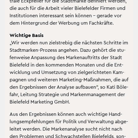
tra­le Eck­pfei­ler für die Stadt­mar­ke de­fi­niert wer­den,
die auch für die Ar­beit vie­ler Bie­le­fel­der Fir­men und
In­sti­tu­tio­nen in­ter­es­sant sein kön­nen – ge­ra­de vor
dem Hin­ter­grund der Wer­bung um Fach­kräf­te.
Wich­ti­ge Basis
„Wir wer­den nun ziel­stre­big die nächs­ten Schrit­te im
Stadt­mar­ken-Pro­zess an­ge­hen. Dazu ge­hört die stu­
fen­wei­se An­pas­sung des Mar­ken­auf­tritts der Stadt
Bie­le­feld in den kom­men­den Mo­na­ten und die Ent­
wick­lung und Um­set­zung von ziel­ge­rich­te­ten Kam­
pa­gnen und wei­te­ren Mar­ke­ting-Maß­nah­men, die auf
den Er­geb­nis­sen der Ana­ly­se auf­bau­en“, so Kati Böle­
fahr, Lei­tung Stra­te­gie und Mar­ken­ma­nage­ment der
Bie­le­feld Mar­ke­ting GmbH.
Aus den Er­geb­nis­sen kön­nen auch wich­ti­ge Hand­
lungs­emp­feh­lun­gen für Po­li­tik und Ver­wal­tung ab­ge­
lei­tet wer­den. Die Mar­ken­ana­ly­se sucht nicht nach
den Pro­ble­men und Schwach­stel­len Bie­le­felds, son­