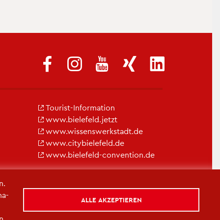
Tou­rist-In­for­ma­ti­on
www.​bielefeld.​jetzt
www.​wis​sens​werk​stad​t.​de
www.​cit​ybie​lefe​ld.​de
www.​bielefeld-​convention.​de
n.
na­
ALLE AKZEPTIEREN
in