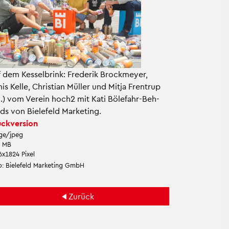
 dem Kes­sel­brink: Fre­de­rik Brock­mey­er,
is Kelle, Chris­ti­an Mül­ler und Mitja Fren­trup
 l.) vom Ver­ein hoch2 mit Kati Böle­fahr-Beh­
ds von Bie­le­feld Mar­ke­ting.
ck­ver­si­on
ge/jpeg
2 MB
6x1824 Pixel
: Bie­le­feld Mar­ke­ting GmbH
Zu­rück