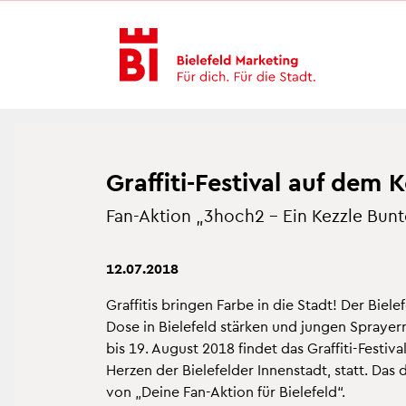
In­
Menü
Suche
halt
an­
an­
an­
sprin­
sprin­
sprin­
gen
gen
gen
Graf­fi­ti-Fes­ti­val auf dem K
Fan-Ak­ti­on „3hoch2 – Ein Kezz­le Bun
12.07.2018
Graf­fi­tis brin­gen Farbe in die Stadt! Der Bie­l
Dose in Bie­le­feld stär­ken und jun­gen Spray­er
bis 19. Au­gust 2018 fin­det das Graf­fi­ti-Fes­ti
Her­zen der Bie­le­fel­der In­nen­stadt, statt. Das dr
von „Deine Fan-Ak­ti­on für Bie­le­feld“.