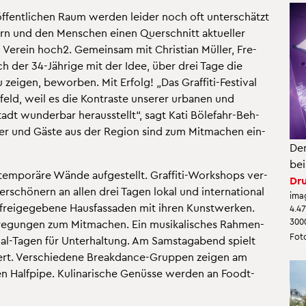
 öf­fent­li­chen Raum wer­den lei­der noch oft un­ter­schätzt
dern und den Men­schen einen Quer­schnitt ak­tu­el­ler
Ver­ein hoch2. Ge­mein­sam mit Chris­ti­an Mül­ler, Fre­
ch der 34-Jäh­ri­ge mit der Idee, über drei Tage die
zei­gen, be­wor­ben. Mit Er­folg! „Das Graf­fi­ti-Fes­ti­val
­feld, weil es die Kon­tras­te un­se­rer ur­ba­nen und
tadt wun­der­bar her­aus­stellt“, sagt Kati Böle­fahr-Beh­
el­der und Gäste aus der Re­gi­on sind zum Mit­ma­chen ein­
Den
bei
m­po­rä­re Wände auf­ge­stellt. Graf­fi­ti-Work­shops ver­
Dru
er­schö­nern an allen drei Tagen lokal und in­ter­na­tio­nal
ima
 frei­ge­ge­be­ne Haus­fas­sa­den mit ihren Kunst­wer­ken.
4.4
300
e­gun­gen zum Mit­ma­chen. Ein mu­si­ka­li­sches Rah­men­
Foto
val-Tagen für Un­ter­hal­tung. Am Sams­tag­abend spielt
ert. Ver­schie­de­ne Break­dance-Grup­pen zei­gen am
n Half­pipe. Ku­li­na­ri­sche Ge­nüs­se wer­den an Foodt­