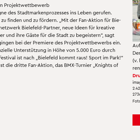
en Pro­jekt­wett­be­werb
ne des Stadt­mar­ken­pro­zes­ses ins Leben ge­ru­fen.
zu fin­den und zu för­dern. „Mit der Fan-Ak­ti­on für Bie­
etz­werk Bie­le­feld-Part­ner, neue Ideen für krea­ti­ve
­der und ihre Gäste für die Stadt zu be­geis­tern“, sagt
n­gen bei der Pre­mie­re des Pro­jekt­wett­be­werbs ein.
Auf
an­zi­el­le Un­ter­stüt­zung in Höhe von 5.000 Euro durch
Den
-Fes­ti­val ist nach „Bie­le­feld kommt raus! Sport im Park!“
(v.
ist die drit­te Fan-Ak­ti­on, das BMX-Tur­nier „Knights of
ren
Dru
ima
2.4
273
Foto