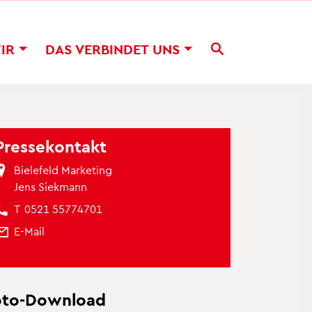
WIR
DAS VER­BIN­DET UNS
Pres­se­kon­takt
Bie­le­feld Mar­ke­ting
Jens Siek­mann
T
0521 55774701
E-Mail
oto-Down­load