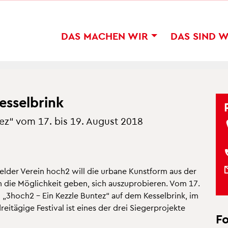
DAS MA­CHEN WIR
DAS SIND 
es­sel­brink
­tez“ vom 17. bis 19. Au­gust 2018
e­fel­der Ver­ein hoch2 will die ur­ba­ne Kunst­form aus der
n die Mög­lich­keit geben, sich aus­zu­pro­bie­ren. Vom 17.
­val „3hoch2 – Ein Kezz­le Bun­tez“ auf dem Kes­sel­brink, im
ei­tä­gi­ge Fes­ti­val ist eines der drei Sie­ger­pro­jek­te
F