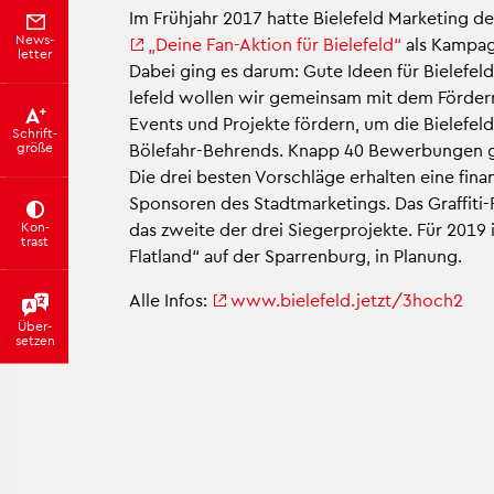
Im Früh­jahr 2017 hatte Bie­le­feld Mar­ke­ting d
News­
„Deine Fan-Ak­ti­on für Bie­le­feld“
als Kam­pa­g
let­ter
Dabei ging es darum: Gute Ideen für Bie­le­feld 
le­feld wol­len wir ge­mein­sam mit dem För­der­n
Events und Pro­jek­te för­dern, um die Bie­le­fel
Schrift­
grö­ße
Böle­fahr-Beh­rends. Knapp 40 Be­wer­bun­gen gi
Die drei bes­ten Vor­schlä­ge er­hal­ten eine fi­n
Spon­so­ren des Stadt­mar­ke­tings. Das Graf­fi­ti
Kon­
das zwei­te der drei Sie­ger­pro­jek­te. Für 2019 
trast
Fl­at­land“ auf der Spar­ren­burg, in Pla­nung.
Alle Infos:
www.​bielefeld.​jetzt/​3hoch2
Über­
set­zen