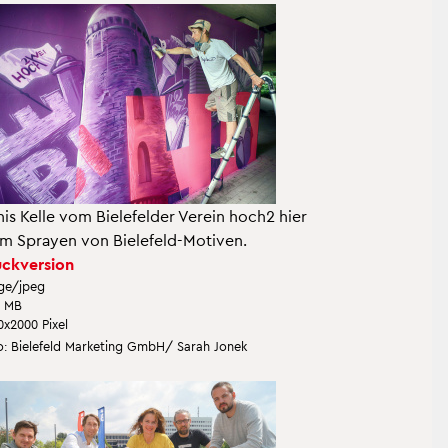
is Kelle vom Bie­le­fel­der Ver­ein hoch2 hier
m Spray­en von Bie­le­feld-Mo­ti­ven.
ck­ver­si­on
ge/jpeg
7 MB
0x2000 Pixel
: Bie­le­feld Mar­ke­ting GmbH/ Sarah Jonek