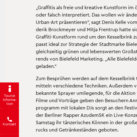
„Graf­fi­tis als freie und krea­ti­ve Kunst­form im
oder falsch in­ter­pre­tiert. Das wol­len wir än­
Urban-Art prä­sen­tie­ren“, sagt Denis Kelle vom 
de­rik Brock­mey­er und Mitja Fren­trup hatte si
Graf­fi­ti-Kunst­form rund um den Kes­sel­brink zu 
passt ideal zur Stra­te­gie der Stadt­mar­ke Bie­le
gleich­zei­tig grü­nen und le­bens­wer­ten Gro­ß­s
rends von Bie­le­feld Mar­ke­ting. „Alle Bie­le­f
ge­la­den.“
Zum Be­sprü­hen wer­den auf dem Kes­sel­brink te
mit­teln ver­schie­de­ne Tech­ni­ken. Au­ßer­dem v
be­kann­te Spray­er um­lie­gen­de, für die Ak­ti­on
Tou­rist
In­for­ma­
Filme und Vor­trä­ge geben den Be­su­chern An­r
ti­on
pro­gramm mit lo­ka­len DJs sorgt an den Fes­ti­
der Ber­li­ner Rap­per Azu­demSK ein Live-Kon­z
Sams­tag ihr tän­ze­ri­sches Kön­nen in der gro­ße
Kon­takt
rucks und Ge­trän­ke­stän­den ge­bo­ten.