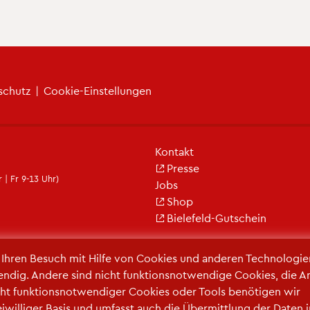
­schutz
|
Coo­kie-Ein­stel­lun­gen
Kon­takt
Pres­se
 | Fr 9-13 Uhr)
Jobs
Shop
Bie­le­feld-Gut­schein
r Ihren Be­such mit Hilfe von Coo­kies und an­de­ren Tech­no­lo­gi­e
en­dig. An­de­re sind nicht funk­ti­ons­not­wen­di­ge Coo­kies, die A
ht funk­ti­ons­not­wen­di­ger Coo­kies oder Tools be­nö­ti­gen wir
frei­wil­li­ger Basis und um­fasst auch die Über­mitt­lung der Daten 