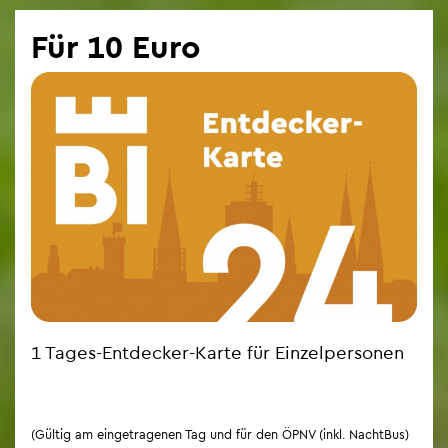
Für 10 Euro
1 Tages-Ent­de­cker-Karte für Ein­zel­per­so­nen
(Gül­tig am ein­ge­tra­ge­nen Tag und für den ÖPNV (inkl. Nacht­Bus)