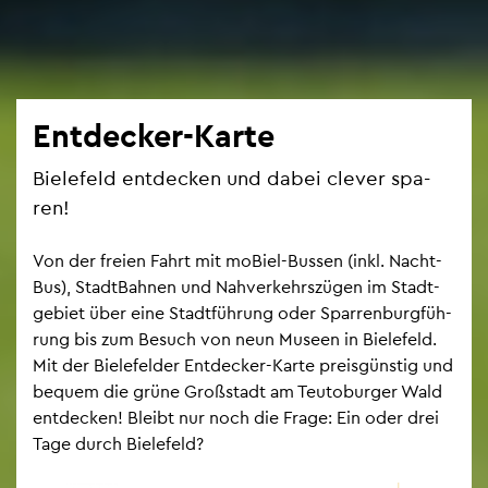
Ent­de­cker-Karte
Bie­le­feld ent­de­cken und dabei cle­ver spa­
ren!
Von der frei­en Fahrt mit mo­Biel-Bus­sen (inkl. Nacht­
Bus), Stadt­Bah­nen und Nah­ver­kehrs­zü­gen im Stadt­
ge­biet über eine Stadt­füh­rung oder Spar­ren­burg­füh­
rung bis zum Be­such von neun Mu­se­en in Bie­le­feld.
Mit der Bie­le­fel­der Ent­de­cker-Karte preis­güns­tig und
be­quem die grüne Gro­ß­stadt am Teu­to­bur­ger Wald
ent­de­cken! Bleibt nur noch die Frage: Ein oder drei
Tage durch Bie­le­feld?