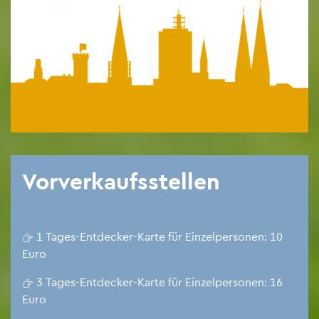
Vor­ver­kaufs­stel­len
1 Tages-Ent­de­cker-Karte für Ein­zel­per­so­nen: 10

Euro
3 Tages-Ent­de­cker-Karte für Ein­zel­per­so­nen: 16

Euro