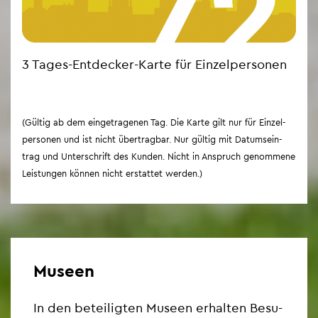
3 Tages-Ent­de­cker-Karte für Ein­zel­per­so­nen
(Gül­tig ab dem ein­ge­tra­ge­nen Tag. Die Karte gilt nur für Ein­zel­
per­so­nen und ist nicht über­trag­bar. Nur gül­tig mit Da­tums­ein­
trag und Un­ter­schrift des Kun­den. Nicht in An­spruch ge­nom­me­ne
Leis­tun­gen kön­nen nicht er­stat­tet wer­den.)
Mu­se­en
In den be­tei­lig­ten Mu­se­en er­hal­ten Be­su­