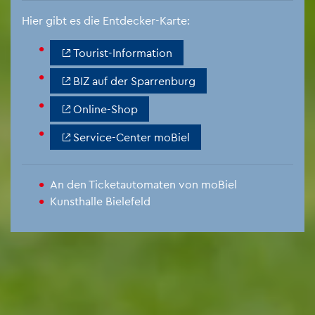
Hier gibt es die Ent­de­cker-Karte:
Tou­rist-In­for­ma­ti­on
BIZ auf der Spar­ren­burg
On­line-Shop
Ser­vice-Cen­ter mo­Biel
An den Ti­cket­au­to­ma­ten von mo­Biel
Kunst­hal­le Bie­le­feld