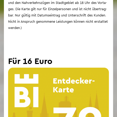
und den Nah­ver­kehrs­zü­gen im Stadt­ge­biet ab 18 Uhr des Vor­ta­
ges. Die Karte gilt nur für Ein­zel­per­so­nen und ist nicht über­trag­
bar. Nur gül­tig mit Da­tums­ein­trag und Un­ter­schrift des Kun­den.
Nicht in An­spruch ge­nom­me­ne Leis­tun­gen kön­nen nicht er­stat­tet
wer­den.)
Für 16 Euro